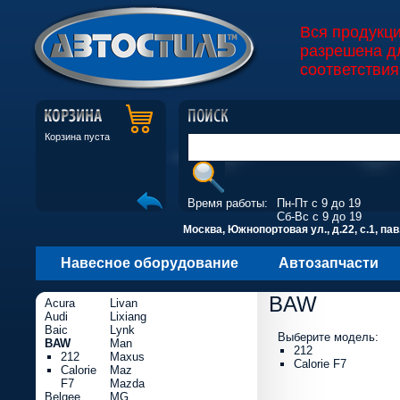
Вся продукц
разрешена д
соответствия
Корзина пуста
Время работы:
Пн-Пт с 9 до 19
Сб-Вс с 9 до 19
Москва, Южнопортовая ул., д.22, с.1, пав
Навесное оборудование
Автозапчасти
BAW
Acura
Livan
Audi
Lixiang
Baic
Lynk
Выберите модель:
BAW
Man
212
212
Maxus
Calorie F7
Calorie
Maz
F7
Mazda
Belgee
MG