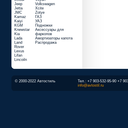
Jeep
Volkswagen
Jetta
Xcite
JMC
Zotye
Kamaz
ГАЗ
Kaiyi
УАЗ
KGM
Подножки
Knewstar
Аксессуары для
Kia
фаркопов
Lada
Амортизаторы капота
Land
Распродажа
Rover
Lexus
Lifan
Lincoiln
© 2000-2022 Автостиль
Тел.:
+7 903-532-95-90
+7 90
info@avtostil.ru