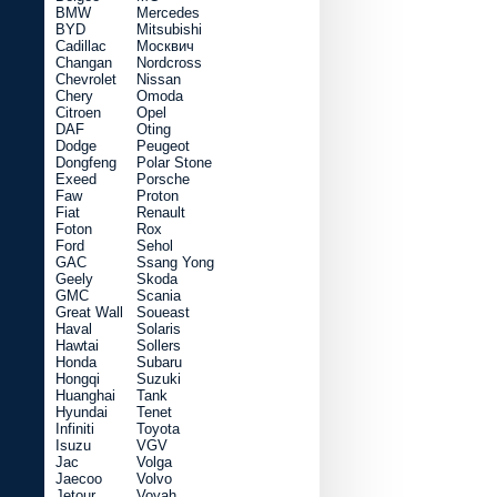
BMW
Mercedes
BYD
Mitsubishi
Cadillac
Москвич
Changan
Nordcross
Chevrolet
Nissan
Chery
Omoda
Citroen
Opel
DAF
Oting
Dodge
Peugeot
Dongfeng
Polar Stone
Exeed
Porsche
Faw
Proton
Fiat
Renault
Foton
Rox
Ford
Sehol
GAC
Ssang Yong
Geely
Skoda
GMC
Scania
Great Wall
Soueast
Haval
Solaris
Hawtai
Sollers
Honda
Subaru
Hongqi
Suzuki
Huanghai
Tank
Hyundai
Tenet
Infiniti
Toyota
Isuzu
VGV
Jac
Volga
Jaecoo
Volvo
Jetour
Voyah