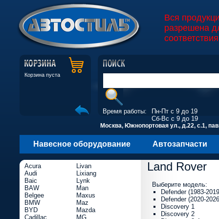
Вся продукц
разрешена д
соответствия
Корзина пуста
Время работы:
Пн-Пт с 9 до 19
Сб-Вс с 9 до 19
Москва, Южнопортовая ул., д.22, с.1, пав
Навесное оборудование
Автозапчасти
Land Rover
Acura
Livan
Audi
Lixiang
Baic
Lynk
Выберите модель:
BAW
Man
Defender (1983-2019 
Belgee
Maxus
Defender (2020-2026 
BMW
Maz
Discovery 1
BYD
Mazda
Discovery 2
Cadillac
MG