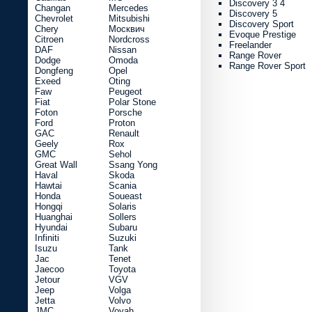
Discovery 3 4
Changan
Mercedes
Discovery 5
Chevrolet
Mitsubishi
Discovery Sport
Chery
Москвич
Evoque Prestige
Citroen
Nordcross
Freelander
DAF
Nissan
Range Rover
Dodge
Omoda
Range Rover Sport
Dongfeng
Opel
Exeed
Oting
Faw
Peugeot
Fiat
Polar Stone
Foton
Porsche
Ford
Proton
GAC
Renault
Geely
Rox
GMC
Sehol
Great Wall
Ssang Yong
Haval
Skoda
Hawtai
Scania
Honda
Soueast
Hongqi
Solaris
Huanghai
Sollers
Hyundai
Subaru
Infiniti
Suzuki
Isuzu
Tank
Jac
Tenet
Jaecoo
Toyota
Jetour
VGV
Jeep
Volga
Jetta
Volvo
JMC
Voyah