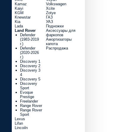
Kamaz
Volkswagen
Kaiyi
Xcite
KGM
Zotye
Knewstar
ГАЗ
Kia
УАЗ
Lada
Подножки
Land Rover
Аксессуары для
Defender
фаркопов
(1983-2019
Амортизаторы
г.)
капота
Defender
Распродажа
(2020-2026
г.)
Discovery 1
Discovery 2
Discovery 3
4
Discovery 5
Discovery
Sport
Evoque
Prestige
Freelander
Range Rover
Range Rover
Sport
Lexus
Lifan
Lincoiln