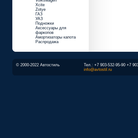
Volkswagen
Xcite
Zotye
ГАЗ
УАЗ
Подножки
Аксессуары для
фаркопов
Амортизаторы капота
Распродажа
© 2000-2022 Автостиль
Тел.:
+7 903-532-95-90
+7 90
info@avtostil.ru