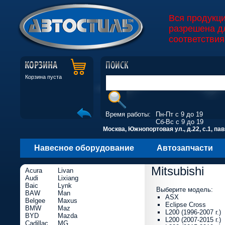
Вся продукц
разрешена д
соответствия
Корзина пуста
Время работы:
Пн-Пт с 9 до 19
Сб-Вс с 9 до 19
Москва, Южнопортовая ул., д.22, с.1, пав
Навесное оборудование
Автозапчасти
Mitsubishi
Acura
Livan
Audi
Lixiang
Baic
Lynk
Выберите модель:
BAW
Man
ASX
Belgee
Maxus
Eclipse Cross
BMW
Maz
L200 (1996-2007 г.)
BYD
Mazda
L200 (2007-2015 г.)
Cadillac
MG