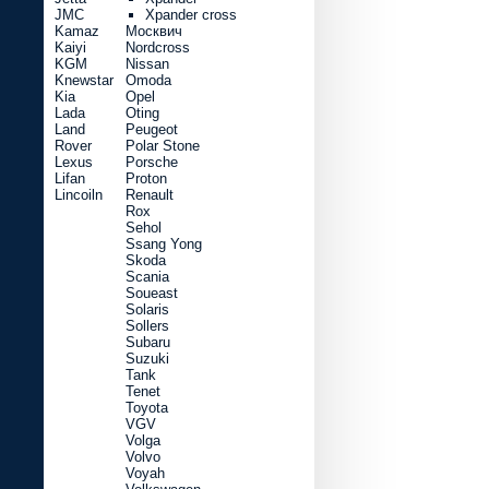
JMC
Xpander cross
Kamaz
Москвич
Kaiyi
Nordcross
KGM
Nissan
Knewstar
Omoda
Kia
Opel
Lada
Oting
Land
Peugeot
Rover
Polar Stone
Lexus
Porsche
Lifan
Proton
Lincoiln
Renault
Rox
Sehol
Ssang Yong
Skoda
Scania
Soueast
Solaris
Sollers
Subaru
Suzuki
Tank
Tenet
Toyota
VGV
Volga
Volvo
Voyah