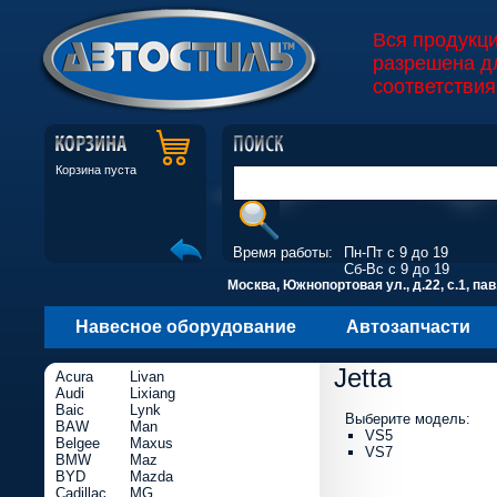
Вся продукц
разрешена д
соответствия
Корзина пуста
Время работы:
Пн-Пт с 9 до 19
Сб-Вс с 9 до 19
Москва, Южнопортовая ул., д.22, с.1, пав
Навесное оборудование
Автозапчасти
Jetta
Acura
Livan
Audi
Lixiang
Baic
Lynk
Выберите модель:
BAW
Man
VS5
Belgee
Maxus
VS7
BMW
Maz
BYD
Mazda
Cadillac
MG