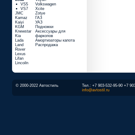
VS5
Volkswagen
VS7
Xcite
JMC
Zotye
Kamaz
ГАЗ
Kaiyi
УАЗ
KGM
Подножки
Knewstar
Аксессуары для
Kia
фаркопов
Lada
Амортизаторы капота
Land
Распродажа
Rover
Lexus
Lifan
Lincoiln
© 2000-2022 Автостиль
Тел.:
+7 903-532-95-90
+7 90
info@avtostil.ru