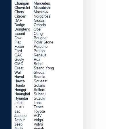
Changan
Mercedes
Chevrolet
Mitsubishi
Chery
Москвич
Citroen
Nordcross
DAF
Nissan
Dodge
Omoda
Dongfeng
Opel
Exeed
Oting
Faw
Peugeot
Fiat
Polar Stone
Foton
Porsche
Ford
Proton
GAC
Renault
Geely
Rox
GMC
Sehol
Great
Ssang Yong
Wall
Skoda
Haval
Scania
Hawtai
Soueast
Honda
Solaris
Hongqi
Sollers
Huanghai
Subaru
Hyundai
Suzuki
Infiniti
Tank
Isuzu
Tenet
Jac
Toyota
Jaecoo
VGV
Jetour
Volga
Jeep
Volvo
Jetta
Voyah