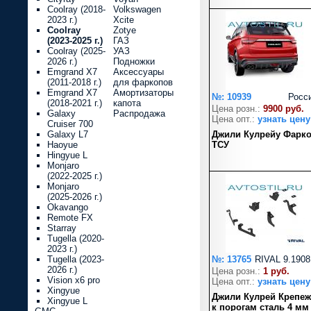
Coolray (2018-
Volkswagen
2023 г.)
Xcite
Coolray
Zotye
(2023-2025 г.)
ГАЗ
Coolray (2025-
УАЗ
2026 г.)
Подножки
Emgrand X7
Аксессуары
(2011-2018 г.)
для фаркопов
Emgrand X7
Амортизаторы
№: 10939
Росс
(2018-2021 г.)
капота
Цена розн.:
9900 руб.
Galaxy
Распродажа
Цена опт.:
узнать цену
Cruiser 700
Galaxy L7
Джили Кулрейy Фарк
Haoyue
ТСУ
Hingyue L
Monjaro
(2022-2025 г.)
Monjaro
(2025-2026 г.)
Okavango
Remote FX
Starray
Tugella (2020-
2023 г.)
Tugella (2023-
№: 13765
RIVAL 9.1908
2026 г.)
Цена розн.:
1 руб.
Vision x6 pro
Цена опт.:
узнать цену
Xingyue
Джили Кулрей Крепеж
Xingyue L
к порогам сталь 4 мм