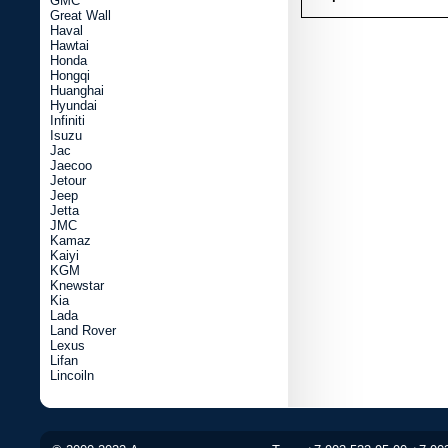
GMC
Great Wall
Haval
Hawtai
Honda
Hongqi
Huanghai
Hyundai
Infiniti
Isuzu
Jac
Jaecoo
Jetour
Jeep
Jetta
JMC
Kamaz
Kaiyi
KGM
Knewstar
Kia
Lada
Land Rover
Lexus
Lifan
Lincoiln