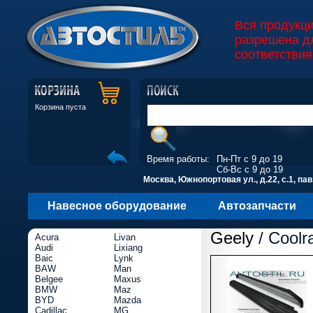
Вся продукц
разрешена д
соответствия
Корзина пуста
Время работы:
Пн-Пт с 9 до 19
Сб-Вс с 9 до 19
Москва, Южнопортовая ул., д.22, с.1, пав
Навесное оборудование
Автозапчасти
Geely
/ Coolr
Acura
Livan
Audi
Lixiang
Baic
Lynk
BAW
Man
Belgee
Maxus
BMW
Maz
BYD
Mazda
Cadillac
MG