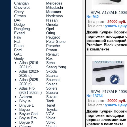
Changan
Mercedes
Chevrolet
Mitsubishi
Chery
Москвич
RIVAL A173ALB.1908
Citroen
Nordcross
№: 942
DAF
Nissan
Цена розн.:
24000 руб.
Dodge
Omoda
Цена опт.:
узнать цену
Dongfeng
Opel
Джили Кулрей Пороги
Exeed
Oting
подножки площадки 
Faw
Peugeot
резиновой накладкой
Fiat
Polar Stone
Premium Black крепе
Foton
Porsche
в комплекте
Ford
Proton
GAC
Renault
Geely
Rox
Atlas (2016-
Sehol
2021 г.)
Ssang Yong
Atlas (2023-
Skoda
2025 г.)
Scania
Atlas (2025-
Soueast
2026 г.)
Solaris
Atlas Pro
Sollers
RIVAL F173ALB.1908
(2021-2023 г.)
Subaru
№: 13764
Azkarra
Suzuki
Цена розн.:
20000 руб.
Binyue
Tank
Цена опт.:
узнать цену
Binyue L
Tenet
Boyue
Toyota
Джили Кулрей Пороги
Boyue Cool
VGV
подножки площадки
Boyue Pro
Volga
черные алюминивые
Boyue X
Volvo
крепеж в комплекте
Cityray
Voyah