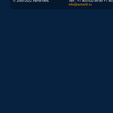
© 2000-2022 Автостиль
Тел.:
+7 903-532-95-90
+7 90
info@avtostil.ru