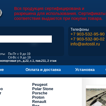
Вся продукция сертифицирована и
разрешена для использования. Сертификаты
соответствия выдаются при покупке товара.
Телефоны
+7 903-532-95-90
+7 903-532-90-02
info@avtostil.ru
оты:
Пн-Пт с 9 до 19
Сб-Вс с 9 до 19
опортовая ул., д.22, с.1, пав.211, 2 этаж
ие
Оплата и доставка
Установка
Peugeot
oo
Polar Stone
r
Porsche
Proton
Renault
Rox