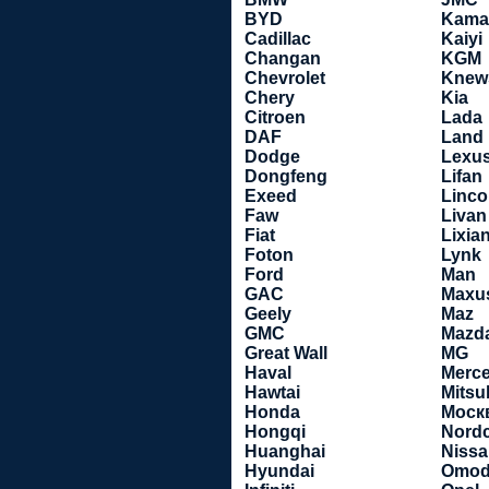
BYD
Kama
Cadillac
Kaiyi
Changan
KGM
Chevrolet
Knew
Chery
Kia
Citroen
Lada
DAF
Land
Dodge
Lexu
Dongfeng
Lifan
Exeed
Linco
Faw
Livan
Fiat
Lixia
Foton
Lynk
Ford
Man
GAC
Maxu
Geely
Maz
GMC
Mazd
Great Wall
MG
Haval
Merc
Hawtai
Mitsu
Honda
Моск
Hongqi
Nord
Huanghai
Niss
Hyundai
Omod