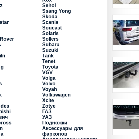
z
Sehol
Ssang Yong
Skoda
star
Scania
Soueast
Solaris
 Rover
Sollers
s
Subaru
Suzuki
iln
Tank
Tenet
ng
Toyota
VGV
Volga
s
Volvo
Voyah
a
Volkswagen
Xcite
edes
Zotye
bishi
ГАЗ
вич
УАЗ
cross
Подножки
an
Аксессуары для
a
фаркопов