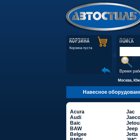
Корзина пуста
Время раб
Москва, Южн
Навесное оборудован
Acura
Jac
Audi
Jaec
Baic
Jetou
BAW
Jeep
Belgee
Jetta
BMW
JMC