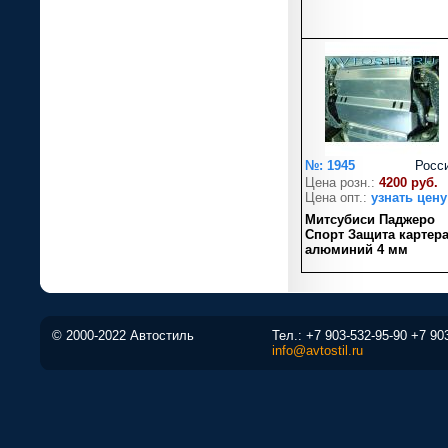
№: 1945
Росс
Цена розн.:
4200 руб.
Цена опт.:
узнать цену
Митсубиси Паджеро
Спорт Защита картер
алюминий 4 мм
© 2000-2022 Автостиль
Тел.:
+7 903-532-95-90
+7 90
info@avtostil.ru