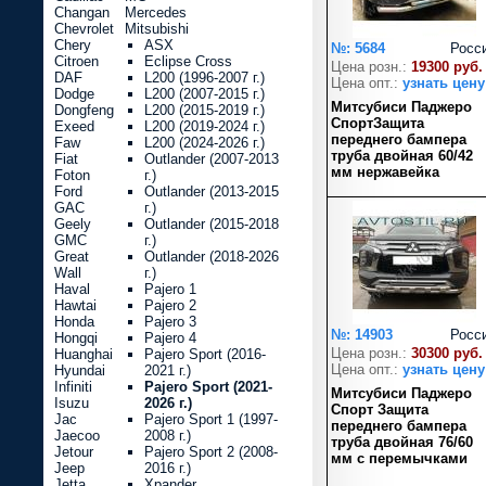
Changan
Mercedes
Chevrolet
Mitsubishi
Chery
ASX
№: 5684
Росс
Citroen
Eclipse Cross
Цена розн.:
19300 руб.
DAF
L200 (1996-2007 г.)
Цена опт.:
узнать цену
Dodge
L200 (2007-2015 г.)
Митсубиси Паджеро
Dongfeng
L200 (2015-2019 г.)
СпортЗащита
Exeed
L200 (2019-2024 г.)
переднего бампера
Faw
L200 (2024-2026 г.)
труба двойная 60/42
Fiat
Outlander (2007-2013
мм нержавейка
Foton
г.)
Ford
Outlander (2013-2015
GAC
г.)
Geely
Outlander (2015-2018
GMC
г.)
Great
Outlander (2018-2026
Wall
г.)
Haval
Pajero 1
Hawtai
Pajero 2
Honda
Pajero 3
№: 14903
Росс
Hongqi
Pajero 4
Цена розн.:
30300 руб.
Huanghai
Pajero Sport (2016-
Цена опт.:
узнать цену
Hyundai
2021 г.)
Infiniti
Pajero Sport (2021-
Митсубиси Паджеро
Isuzu
2026 г.)
Спорт Защита
Jac
Pajero Sport 1 (1997-
переднего бампера
Jaecoo
2008 г.)
труба двойная 76/60
Jetour
Pajero Sport 2 (2008-
мм с перемычками
Jeep
2016 г.)
Jetta
Xpander