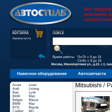
Вся продукц
разрешена д
соответствия
Корзина пуста
Время работы:
Пн-Пт с 9 до 19
Сб-Вс с 9 до 19
Москва, Южнопортовая ул., д.22, с.1, пав
Навесное оборудование
Автозапчасти
Mitsubishi
/ P
Acura
Livan
Audi
Lixiang
Baic
Lynk
BAW
Man
Belgee
Maxus
BMW
Maz
BYD
Mazda
Cadillac
MG