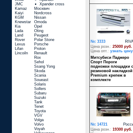
JMC
Xpander cross
Kamaz
Москвич
Kaiyi
Nordcross
KGM
Nissan
Knewstar
Omoda
Kia
Opel
Lada
Oting
Land
Peugeot
Rover
Polar Stone
№: 3333
RIV
Lexus
Porsche
Цена розн.:
25000 руб.
Lifan
Proton
Цена опт.:
узнать цену
Lincoiln
Renault
Rox
Митсубиси Паджеро
Sehol
Спорт Пороги
Ssang Yong
подножки площадки 
Skoda
резиновой накладкой
Scania
Premium крепеж в
Soueast
комплекте
Solaris
Sollers
Subaru
Suzuki
Tank
Tenet
Toyota
VGV
Volga
Volvo
№: 14721
Росс
Voyah
Цена розн.:
19300 руб.