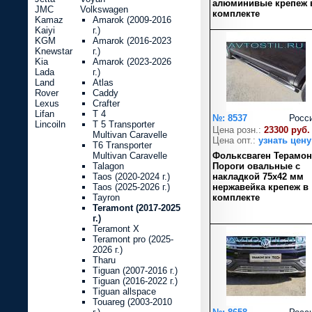
алюминивые крепеж 
JMC
Volkswagen
комплекте
Kamaz
Amarok (2009-2016
Kaiyi
г.)
KGM
Amarok (2016-2023
Knewstar
г.)
Kia
Amarok (2023-2026
Lada
г.)
Land
Atlas
Rover
Caddy
Lexus
Crafter
Lifan
T 4
№: 8537
Росс
Lincoiln
T 5 Transporter
Цена розн.:
23300 руб.
Multivan Caravelle
Цена опт.:
узнать цену
T6 Transporter
Multivan Caravelle
Фольксваген Терамон
Talagon
Пороги овальные с
Taos (2020-2024 г.)
накладкой 75х42 мм
Taos (2025-2026 г.)
нержавейка крепеж в
Tayron
комплекте
Teramont (2017-2025
г.)
Teramont X
Teramont pro (2025-
2026 г.)
Tharu
Tiguan (2007-2016 г.)
Tiguan (2016-2022 г.)
Tiguan allspace
Touareg (2003-2010