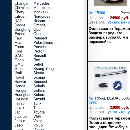
Changan
Mercedes
Chevrolet
Mitsubishi
Chery
Москвич
№: 15360
Росс
Citroen
Nordcross
Цена розн.:
24900 руб.
DAF
Nissan
Цена опт.:
узнать цену
Dodge
Omoda
Фольксваген Терамон
Dongfeng
Opel
Защита переднего
Exeed
Oting
бампера труба 60 мм
Faw
Peugeot
нержавейка
Fiat
Polar Stone
Foton
Porsche
Ford
Proton
GAC
Renault
Geely
Rox
GMC
Sehol
Great
Ssang Yong
Wall
Skoda
Haval
Scania
Hawtai
Soueast
Honda
Solaris
Hongqi
Sollers
Huanghai
Subaru
№:
RIVAL D193AL.5805
Hyundai
Suzuki
8792
Infiniti
Tank
Цена розн.:
23000 руб.
Isuzu
Tenet
Цена опт.:
узнать цену
Jac
Toyota
Jaecoo
VGV
Фольксваген Терамон
Jetour
Volga
Пороги подножки
Jeep
Volvo
площадки Bmw-Style
Jetta
Voyah