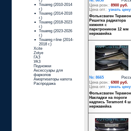
г.)
№: 8658
Росс
Touareg (2010-2014
Цена розн.:
8900 руб.
г.)
Цена опт.:
узнать цену
Touareg (2014-2018
Фольксваген Терамон
г.)
Решетка радиатора
Touareg (2018-2023
нижняя с
г.)
парктроником 12 мм
Touareg (2023-2026
нержавейка
г.)
Touareg r-line (2014-
2018 г.)
Xcite
Zotye
ГАЗ
УАЗ
Подножки
Аксессуары для
фаркопов
№: 8665
Росс
Амортизаторы капота
Цена розн.:
6900 руб.
Распродажа
Цена опт.:
узнать цену
Фольксваген Терамон
Накладки на пороги
надпись Teramont 4 ш
нержавейка