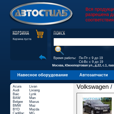
Вся продукц
разрешена д
соответствия
Корзина пуста
Время работы:
Пн-Пт с 9 до 19
Сб-Вс с 9 до 19
Москва, Южнопортовая ул., д.22, с.1, пав
Навесное оборудование
Автозапчасти
Volkswagen
/
Acura
Livan
Audi
Lixiang
Baic
Lynk
BAW
Man
Belgee
Maxus
BMW
Maz
BYD
Mazda
Cadillac
MG