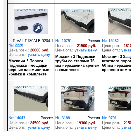
RIVAL F180ALB.9204.1
№: 10751
Россия
№: 15482
№: 2228
Цена розн.:
21500 руб.
Цена розн.:
181
Цена розн.:
20000 руб.
Цена опт.:
узнать цену
Цена опт.:
узна
Цена опт.:
узнать цену
Москвич 3 Подножки
Москвич 3 Защ
Москвич 3 Пороги
трубы со степами 76
штатного порог
подножки площадки
мм нержавейка крепеж
60 мм нержаве
черные алюминивые
в комплекте
крепеж в комп
крепеж в комплекте
№: 14643
Россия
№: 3188
Россия
№: 9791
Цена розн.:
24500 руб.
Цена розн.:
19300 руб.
Цена розн.:
215
Цена опт.:
узнать цену
Цена опт.:
узнать цену
Цена опт.:
узна