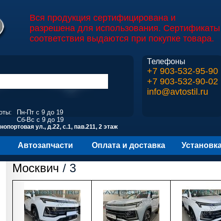
Вся продукция сертифицирована и
разрешена для использования. Сертификаты
соответствия выдаются при покупке товара.
Телефоны
+7 903-532-95-90
+7 903-532-90-02
info@avtostil.ru
оты:
Пн-Пт с 9 до 19
Сб-Вс с 9 до 19
опортовая ул., д.22, с.1, пав.211, 2 этаж
Автозапчасти
Оплата и доставка
Установк
Москвич
/ 3