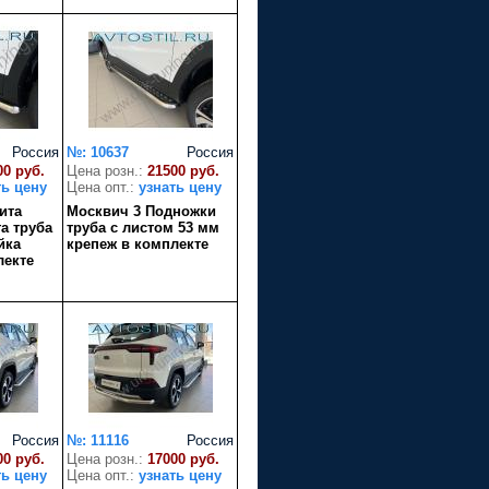
Россия
№: 10637
Россия
00 руб.
Цена розн.:
21500 руб.
ть цену
Цена опт.:
узнать цену
ита
Москвич 3 Подножки
а труба
труба с листом 53 мм
йка
крепеж в комплекте
лекте
Россия
№: 11116
Россия
00 руб.
Цена розн.:
17000 руб.
ть цену
Цена опт.:
узнать цену