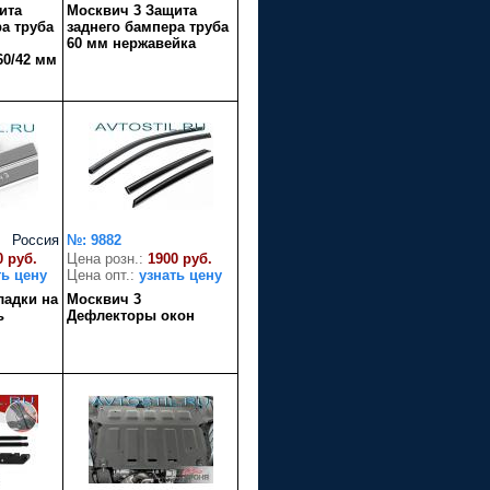
ита
Москвич 3 Защита
а труба
заднего бампера труба
60 мм нержавейка
0/42 мм
Россия
№: 9882
0 руб.
Цена розн.:
1900 руб.
ть цену
Цена опт.:
узнать цену
ладки на
Москвич 3
ь
Дефлекторы окон