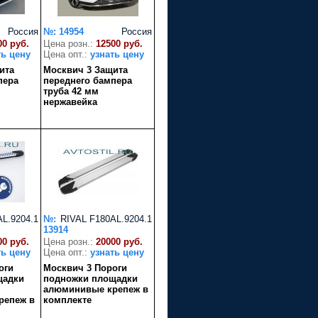
Россия
№: 14954
Россия
00 руб.
Цена розн.:
12500 руб.
ть цену
Цена опт.:
узнать цену
ита
Москвич 3 Защита
пера
переднего бампера
труба 42 мм
нержавейка
L.9204.1
№:
RIVAL F180AL.9204.1
13914
00 руб.
Цена розн.:
20000 руб.
ть цену
Цена опт.:
узнать цену
оги
Москвич 3 Пороги
щадки
подножки площадки
алюминивые крепеж в
репеж в
комплекте