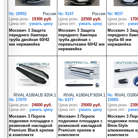
№: 10952
Россия
№: 9147
Россия
№: 9037
Цена розн.:
19300 руб.
Цена розн.:
22500 руб.
Цена розн.:
170
Цена опт.:
узнать цену
Цена опт.:
узнать цену
Цена опт.:
узна
Москвич 3 Защита
Москвич 3 Защита
Москвич 3 Защ
переднего бампера
переднего бампера
переднего бам
труба двойная 60/42
труба двойная с
труба 60 мм
мм нержавейка
перемычками 60/42 мм
нержавейка
нержавейка
RIVAL A180ALB.9204.1
RIVAL A180ALP.9204.1
№:
RIVAL D180A
№: 17070
№: 6377
15005
Цена розн.:
24000 руб.
Цена розн.:
25000 руб.
Цена розн.:
230
Цена опт.:
узнать цену
Цена опт.:
узнать цену
Цена опт.:
узна
Москвич 3 Пороги
Москвич 3 Пороги
Москвич 3 Пор
подножки площадки с
подножки площадки с
подножки пло
резиновой накладкой
резиновой накладкой
Bmw-Style
Premium Black крепеж
Premium крепеж в
алюминивые к
в комплекте
комплекте
комплекте