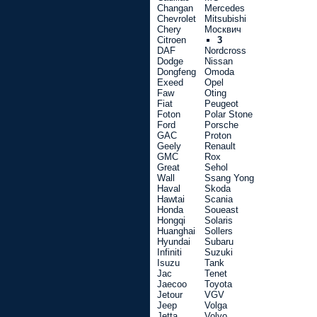
Changan
Mercedes
Chevrolet
Mitsubishi
Chery
Москвич
Citroen
3
DAF
Nordcross
Dodge
Nissan
Dongfeng
Omoda
Exeed
Opel
Faw
Oting
Fiat
Peugeot
Foton
Polar Stone
Ford
Porsche
GAC
Proton
Geely
Renault
GMC
Rox
Great
Sehol
Wall
Ssang Yong
Haval
Skoda
Hawtai
Scania
Honda
Soueast
Hongqi
Solaris
Huanghai
Sollers
Hyundai
Subaru
Infiniti
Suzuki
Isuzu
Tank
Jac
Tenet
Jaecoo
Toyota
Jetour
VGV
Jeep
Volga
Jetta
Volvo