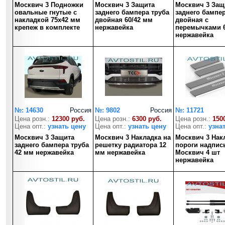
Москвич 3 Подножки
Москвич 3 Защита
Москвич 3 Защ
овальные гнутые с
заднего бампера труба
заднего бампер
накладкой 75х42 мм
двойная 60/42 мм
двойная с
крепеж в комплекте
нержавейка
перемычками 6
нержавейка
№: 14630
Россия
№: 9802
Россия
№: 11721
Цена розн.:
12300 руб.
Цена розн.:
6300 руб.
Цена розн.:
150
Цена опт.:
узнать цену
Цена опт.:
узнать цену
Цена опт.:
узна
Москвич 3 Защита
Москвич 3 Накладка на
Москвич 3 Нак
заднего бампера труба
решетку радиатора 12
пороги надпис
42 мм нержавейка
мм нержавейка
Москвич 4 шт
нержавейка