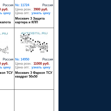
Россия
№: 11724
Россия
0 руб.
Цена розн.:
3900 руб.
ть цену
Цена опт.:
узнать цену
Москвич 3 Защита
капота
картера и КПП
Россия
№: 14950
Россия
0 руб.
Цена розн.:
11000 руб.
ть цену
Цена опт.:
узнать цену
коп ТСУ
Москвич 3 Фаркоп ТСУ
квадрат 50х50