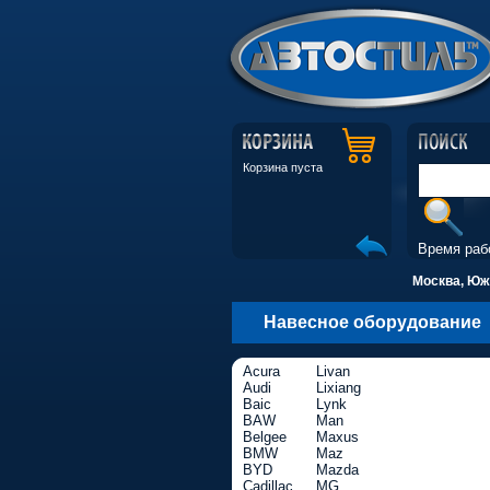
Корзина пуста
Время раб
Москва, Южн
Навесное оборудование
Acura
Livan
Audi
Lixiang
Baic
Lynk
BAW
Man
Belgee
Maxus
BMW
Maz
BYD
Mazda
Cadillac
MG