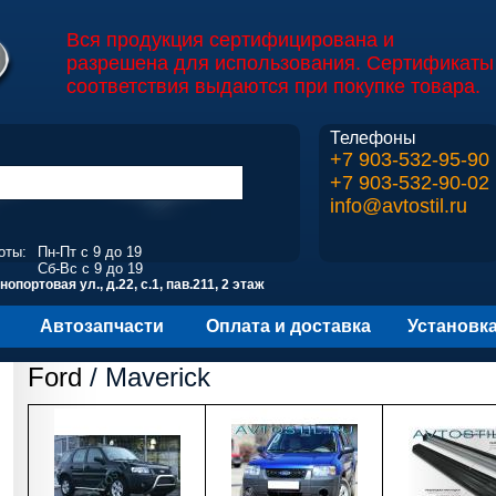
Вся продукция сертифицирована и
разрешена для использования. Сертификаты
соответствия выдаются при покупке товара.
Телефоны
+7 903-532-95-90
+7 903-532-90-02
info@avtostil.ru
оты:
Пн-Пт с 9 до 19
Сб-Вс с 9 до 19
опортовая ул., д.22, с.1, пав.211, 2 этаж
Автозапчасти
Оплата и доставка
Установк
Ford
/ Maverick