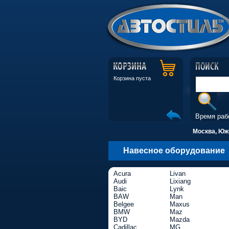
Корзина пуста
Время раб
Москва, Южн
Навесное оборудование
Acura
Livan
Audi
Lixiang
Baic
Lynk
BAW
Man
Belgee
Maxus
BMW
Maz
BYD
Mazda
Cadillac
MG