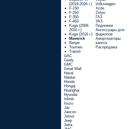
(2019-2026 г.)
Volkswagen
F-150
Xcite
F-250
Zotye
F-350
ГАЗ
F-450
УАЗ
Kuga (2008-
Подножки
2016 г.)
Аксессуары для
Kuga (2016 г.)
фаркопов
Maverick
Амортизаторы
Renjer
капота
Tourneo
Распродажа
Transit
GAC
Geely
GMC
Great Wall
Haval
Hawtai
Honda
Hongqi
Huanghai
Hyundai
Infiniti
Isuzu
Jac
Jaecoo
Jetour
Jeep
Jetta