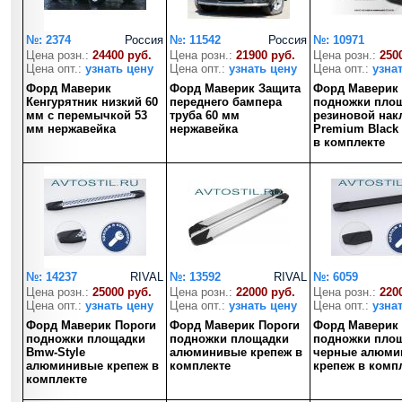
№: 2374
Россия
№: 11542
Россия
№: 10971
Цена розн.:
24400 руб.
Цена розн.:
21900 руб.
Цена розн.:
250
Цена опт.:
узнать цену
Цена опт.:
узнать цену
Цена опт.:
узна
Форд Маверик
Форд Маверик Защита
Форд Маверик
Кенгурятник низкий 60
переднего бампера
подножки площ
мм с перемычкой 53
труба 60 мм
резиновой нак
мм нержавейка
нержавейка
Premium Black
в комплекте
№: 14237
RIVAL
№: 13592
RIVAL
№: 6059
Цена розн.:
25000 руб.
Цена розн.:
22000 руб.
Цена розн.:
220
Цена опт.:
узнать цену
Цена опт.:
узнать цену
Цена опт.:
узна
Форд Маверик Пороги
Форд Маверик Пороги
Форд Маверик
подножки площадки
подножки площадки
подножки пло
Bmw-Style
алюминивые крепеж в
черные алюми
алюминивые крепеж в
комплекте
крепеж в комп
комплекте