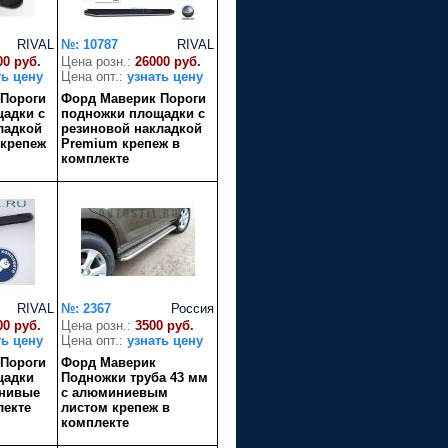
RIVAL
№: 10787
RIVAL
00 руб.
Цена розн.:
26000 руб.
ть цену
Цена опт.:
узнать цену
 Пороги
Форд Маверик Пороги
адки с
подножки площадки с
ладкой
резиновой накладкой
 крепеж
Premium крепеж в
комплекте
RIVAL
№: 2367
Россия
00 руб.
Цена розн.:
3500 руб.
ть цену
Цена опт.:
узнать цену
 Пороги
Форд Маверик
щадки
Подножки труба 43 мм
нивые
с алюминиевым
лекте
листом крепеж в
комплекте