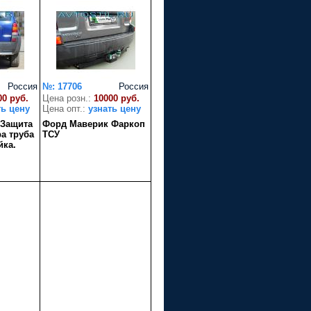
Россия
№: 17706
Россия
00 руб.
Цена розн.:
10000 руб.
ть цену
Цена опт.:
узнать цену
 Защита
Форд Маверик Фаркоп
а труба
ТСУ
йка.