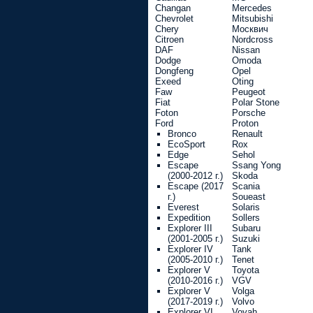
Changan
Mercedes
Chevrolet
Mitsubishi
Chery
Москвич
Citroen
Nordcross
DAF
Nissan
Dodge
Omoda
Dongfeng
Opel
Exeed
Oting
Faw
Peugeot
Fiat
Polar Stone
Foton
Porsche
Ford
Proton
Bronco
Renault
EcoSport
Rox
Edge
Sehol
Escape
Ssang Yong
(2000-2012 г.)
Skoda
Escape (2017
Scania
г.)
Soueast
Everest
Solaris
Expedition
Sollers
Explorer III
Subaru
(2001-2005 г.)
Suzuki
Explorer IV
Tank
(2005-2010 г.)
Tenet
Explorer V
Toyota
(2010-2016 г.)
VGV
Explorer V
Volga
(2017-2019 г.)
Volvo
Explorer VI
Voyah