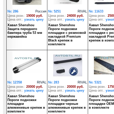
№: 286
Россия
№: 5251
RIVAL
№: 11633
Цена розн.:
19000 руб.
Цена розн.:
24000 руб.
Цена розн.:
250
Цена опт.:
узнать цену
Цена опт.:
узнать цену
Цена опт.:
узна
Хавал Shenshou
Хавал Shenshou
Хавал Shensho
Защита переднего
Пороги подножки
Пороги поднож
бампера труба 53 мм
площадки с резиновой
площадки с ре
нержавейка
накладкой Premium
накладкой Pre
Black крепеж в
крепеж в комп
комплекте
№: 12358
RIVAL
№: 283
RIVAL
№: 5321
Цена розн.:
20000 руб.
Цена розн.:
20000 руб.
Цена розн.:
175
Цена опт.:
узнать цену
Цена опт.:
узнать цену
Цена опт.:
узна
Хавал Shenshou
Хавал Shenshou
Хавал Shensho
Пороги подножки
Пороги подножки
Пороги поднож
площадки
площадки черные
площадки OEM
алюминивые крепеж в
алюминивые крепеж в
в комплекте
комплекте
комплекте