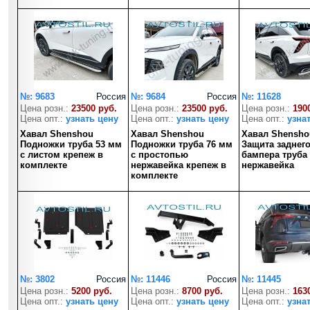
№: 9683
Россия
№: 9684
Россия
№: 11628
Цена розн.:
23500 руб.
Цена розн.:
23500 руб.
Цена розн.:
190
Цена опт.:
узнать цену
Цена опт.:
узнать цену
Цена опт.:
узна
Хавал Shenshou
Хавал Shenshou
Хавал Shensho
Подножки труба 53 мм
Подножки труба 76 мм
Защита заднег
с листом крепеж в
с простопью
бампера труба
комплекте
нержавейка крепеж в
нержавейка
комплекте
№: 3802
Россия
№: 11446
Россия
№: 11445
Цена розн.:
5200 руб.
Цена розн.:
8700 руб.
Цена розн.:
163
Цена опт.:
узнать цену
Цена опт.:
узнать цену
Цена опт.:
узна