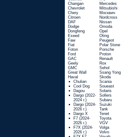
Changan
Mercedes
Chevrolet
Mitsubishi
Chery
Москвич
Citroen
Nordcross
DAF
Nissan
Dodge
Omoda
Dongfeng
Opel
Exeed
Oting
Faw
Peugeot
Fiat
Polar Stone
Foton
Porsche
Ford
Proton
GAC
Renault
Geely
Rox
GMC
Sehol
Great Wall
Ssang Yong
Haval
Skoda
Chulian
Scania
Cool Dog
Soueast
Dagou
Solaris
Dargo (2022-
Sollers
2024 г.)
Subaru
Dargo (2024-
Suzuki
2026 г.)
Tank
Dargo X
Tenet
F7 (2024-
Toyota
2026 г.)
VGV
F7X (2024-
Volga
2026 г.)
Volvo
F7X F7
Voyah