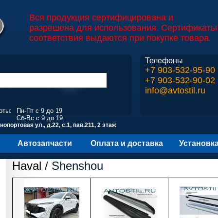
Вся продукция сертифицирована и
разрешена для использования. Сертификаты
соответствия выдаются при покупке товара.
Телефоны
+7 903-532-95-90
+7 903-532-90-02
info@avtostil.ru
оты:
Пн-Пт с 9 до 19
Сб-Вс с 9 до 19
опортовая ул., д.22, с.1, пав.211, 2 этаж
Автозапчасти
Оплата и доставка
Установк
Haval
/ Shenshou