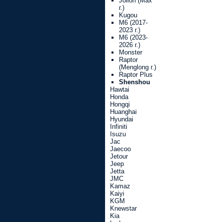
Jolion (Max
г.)
Kugou
M6 (2017-
2023 г.)
M6 (2023-
2026 г.)
Monster
Raptor
(Menglong г.)
Raptor Plus
Shenshou
Hawtai
Honda
Hongqi
Huanghai
Hyundai
Infiniti
Isuzu
Jac
Jaecoo
Jetour
Jeep
Jetta
JMC
Kamaz
Kaiyi
KGM
Knewstar
Kia