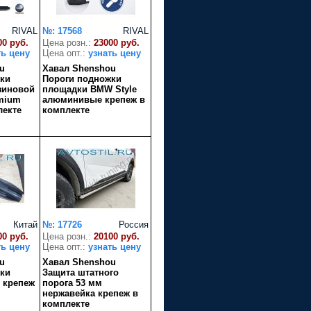
RIVAL
№: 17568
RIVAL
00 руб.
Цена розн.:
23000 руб.
ть цену
Цена опт.:
узнать цену
u
Хавал Shenshou
ки
Пороги подножки
зиновой
площадки BMW Style
mium
алюминивые крепеж в
лекте
комплекте
Китай
№: 17726
Россия
00 руб.
Цена розн.:
20100 руб.
ть цену
Цена опт.:
узнать цену
u
Хавал Shenshou
ки
Защита штатного
 крепеж
порога 53 мм
нержавейка крепеж в
комплекте