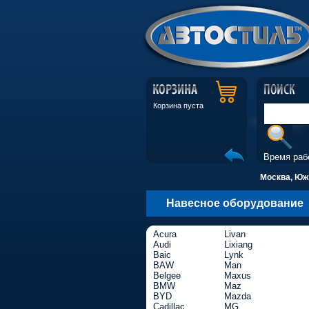
Корзина пуста
Время раб
Москва, Южн
Навесное оборудование
Acura
Livan
Audi
Lixiang
Baic
Lynk
BAW
Man
Belgee
Maxus
BMW
Maz
BYD
Mazda
Cadillac
MG