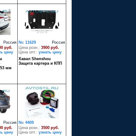
Россия
№: 11629
Россия
00 руб.
Цена розн.:
3900 руб.
ть цену
Цена опт.:
узнать цену
u
Хавал Shenshou
о
Защита картера и КПП
 53 мм
Россия
№: 4409
00 руб.
Цена розн.:
3500 руб.
ть цену
Цена опт.:
узнать цену