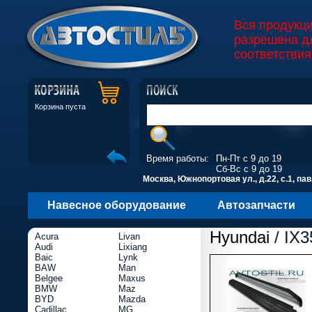
Вся продукц
разрешена д
соответствия
Корзина пуста
Время работы:
Пн-Пт с 9 до 19
Сб-Вс с 9 до 19
Москва, Южнопортовая ул., д.22, с.1, пав
Навесное оборудование
Автозапчасти
Hyundai
/ IX3
Acura
Livan
Audi
Lixiang
Baic
Lynk
BAW
Man
Belgee
Maxus
BMW
Maz
BYD
Mazda
Cadillac
MG