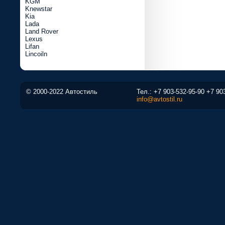
KGM
Knewstar
Kia
Lada
Land Rover
Lexus
Lifan
Lincoiln
© 2000-2022 Автостиль
Тел.:
+7 903-532-95-90
+7 90
info@avtostil.ru