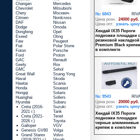
Changan
Mercedes
Chevrolet
Mitsubishi
Chery
Москвич
№: 6843
RIV
Citroen
Nordcross
Цена розн.:
24000 руб.
DAF
Nissan
Цена опт.:
узнать цену
Dodge
Omoda
Хендай IX35 Пороги
Dongfeng
Opel
подножки площадки 
Exeed
Oting
резиновой накладкой
Faw
Peugeot
Premium Black крепе
Fiat
Polar Stone
в комплекте
Foton
Porsche
Ford
Proton
GAC
Renault
Geely
Rox
GMC
Sehol
Great Wall
Ssang Yong
Haval
Skoda
Hawtai
Scania
Honda
Soueast
Hongqi
Solaris
№: 9543
RIV
Huanghai
Sollers
Цена розн.:
20000 руб.
Hyundai
Subaru
Цена опт.:
узнать цену
Creta (2016-
Suzuki
2021 г.)
Tank
Хендай IX35 Пороги
Creta (2021-
Tenet
подножки площадки
2026 г.)
Toyota
черные алюминивые
Galloper
VGV
крепеж в комплекте
Genesis GV80
Volga
Grand Starex
Volvo
(2018-2021 г.)
Voyah