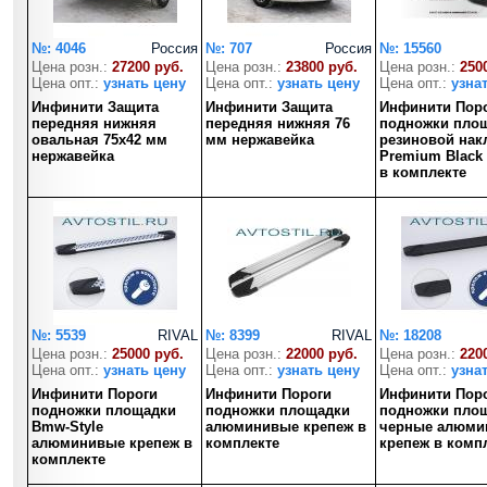
№: 4046
Россия
№: 707
Россия
№: 15560
Цена розн.:
27200 руб.
Цена розн.:
23800 руб.
Цена розн.:
250
Цена опт.:
узнать цену
Цена опт.:
узнать цену
Цена опт.:
узна
Инфинити Защита
Инфинити Защита
Инфинити Пор
передняя нижняя
передняя нижняя 76
подножки площ
овальная 75х42 мм
мм нержавейка
резиновой нак
нержавейка
Premium Black
в комплекте
№: 5539
RIVAL
№: 8399
RIVAL
№: 18208
Цена розн.:
25000 руб.
Цена розн.:
22000 руб.
Цена розн.:
220
Цена опт.:
узнать цену
Цена опт.:
узнать цену
Цена опт.:
узна
Инфинити Пороги
Инфинити Пороги
Инфинити Пор
подножки площадки
подножки площадки
подножки пло
Bmw-Style
алюминивые крепеж в
черные алюми
алюминивые крепеж в
комплекте
крепеж в комп
комплекте