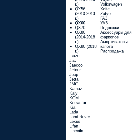
г.)
Volkswagen
QX56
Xcite
(2010-2013
Zotye
г.)
ГАЗ
QX60
УАЗ
QX70
Подножки
QX80
Аксессуары для
(2014-2018
фаркопов
г.)
Амортизаторы
QX80 (2018
капота
г.)
Распродажа
Isuzu
Jac
Jaecoo
Jetour
Jeep
Jetta
JMC
Kamaz
Kaiyi
KGM
Knewstar
Kia
Lada
Land Rover
Lexus
Lifan
Lincoiln