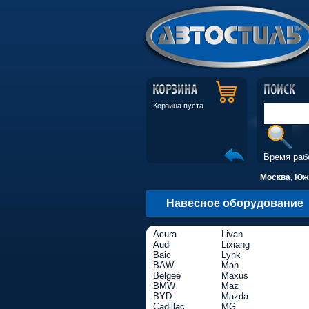
Корзина пуста
Время раб
Москва, Южн
Навесное оборудование
Acura
Livan
Audi
Lixiang
Baic
Lynk
BAW
Man
Belgee
Maxus
BMW
Maz
BYD
Mazda
Cadillac
MG