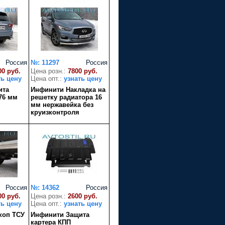
Россия
№: 11297
Россия
00 руб.
Цена розн.:
7800 руб.
ть цену
Цена опт.:
узнать цену
ита
Инфинити Накладка на
76 мм
решетку радиатора 16
мм нержавейка без
круизконтроля
Россия
№: 14362
Россия
00 руб.
Цена розн.:
2600 руб.
ть цену
Цена опт.:
узнать цену
коп ТСУ
Инфинити Защита
картера КПП