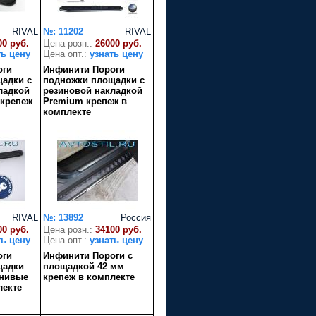
RIVAL
№: 11202
RIVAL
00 руб.
Цена розн.:
26000 руб.
ть цену
Цена опт.:
узнать цену
оги
Инфинити Пороги
адки с
подножки площадки с
ладкой
резиновой накладкой
 крепеж
Premium крепеж в
комплекте
RIVAL
№: 13892
Россия
00 руб.
Цена розн.:
34100 руб.
ть цену
Цена опт.:
узнать цену
оги
Инфинити Пороги с
щадки
площадкой 42 мм
нивые
крепеж в комплекте
лекте