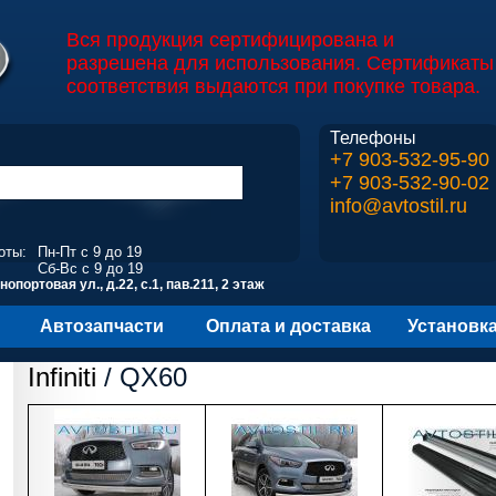
Вся продукция сертифицирована и
разрешена для использования. Сертификаты
соответствия выдаются при покупке товара.
Телефоны
+7 903-532-95-90
+7 903-532-90-02
info@avtostil.ru
оты:
Пн-Пт с 9 до 19
Сб-Вс с 9 до 19
опортовая ул., д.22, с.1, пав.211, 2 этаж
Автозапчасти
Оплата и доставка
Установк
Infiniti
/ QX60