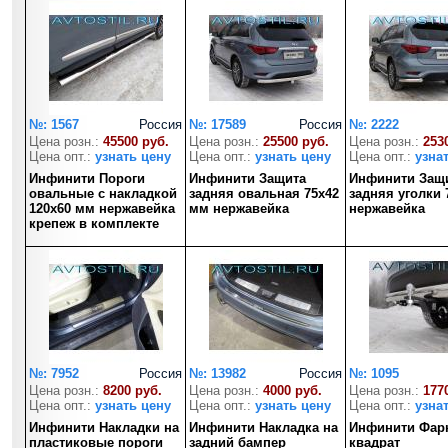
№: 1567
Россия
№: 17589
Россия
№: 2222
Цена розн.:
45500 руб.
Цена розн.:
25500 руб.
Цена розн.:
253
Цена опт.:
узнать цену
Цена опт.:
узнать цену
Цена опт.:
узна
Инфинити Пороги
Инфинити Защита
Инфинити Защ
овальные с накладкой
задняя овальная 75х42
задняя уголки 
120х60 мм нержавейка
мм нержавейка
нержавейка
крепеж в комплекте
№: 7952
Россия
№: 13982
Россия
№: 1095
Цена розн.:
8200 руб.
Цена розн.:
4000 руб.
Цена розн.:
177
Цена опт.:
узнать цену
Цена опт.:
узнать цену
Цена опт.:
узна
Инфинити Накладки на
Инфинити Накладка на
Инфинити Фар
пластиковые пороги
задний бампер
квадрат