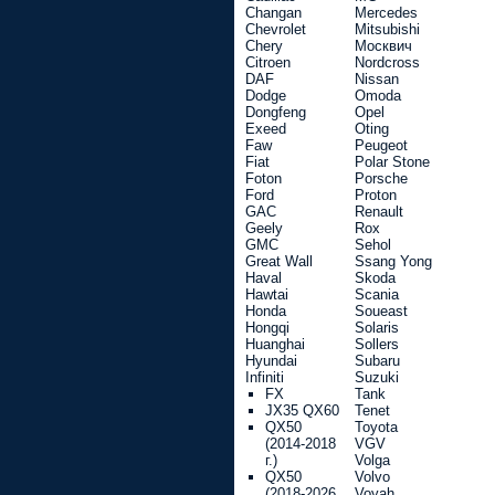
Changan
Mercedes
Chevrolet
Mitsubishi
Chery
Москвич
Citroen
Nordcross
DAF
Nissan
Dodge
Omoda
Dongfeng
Opel
Exeed
Oting
Faw
Peugeot
Fiat
Polar Stone
Foton
Porsche
Ford
Proton
GAC
Renault
Geely
Rox
GMC
Sehol
Great Wall
Ssang Yong
Haval
Skoda
Hawtai
Scania
Honda
Soueast
Hongqi
Solaris
Huanghai
Sollers
Hyundai
Subaru
Infiniti
Suzuki
FX
Tank
JX35 QX60
Tenet
QX50
Toyota
(2014-2018
VGV
г.)
Volga
QX50
Volvo
(2018-2026
Voyah