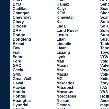
BYD
Kamaz
Seho
Cadillac
Kaiyi
Ssa
Changan
KGM
Sko
Chevrolet
Knewstar
Scan
Chery
Kia
Soue
Citroen
Lada
Sola
DAF
Land Rover
Soll
Dodge
Lexus
Sub
Dongfeng
Lifan
Suzu
Exeed
Lincoiln
Tan
Faw
Livan
Tene
Fiat
Lixiang
Toyo
Foton
Lynk
VGV
Ford
Man
Volg
GAC
Maxus
Volv
Geely
Maz
Voy
GMC
Mazda
Vol
Great Wall
MG
Xcit
Haval
Mercedes
Zoty
Hawtai
Mitsubishi
ГАЗ
Honda
Москвич
УАЗ
Hongqi
Nordcross
Под
Huanghai
Nissan
Акс
Hyundai
Omoda
фар