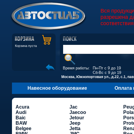
Вся продукц
разрешена д
соответствия
Корзина пуста
Время работы:
Пн-Пт с 9 до 19
Сб-Вс с 9 до 19
Москва, Южнопортовая ул., д.22, с.1, пав
Навесное оборудование
Оплата 
Acura
Jac
Peu
Audi
Jaecoo
Pola
Baic
Jetour
Por
BAW
Jeep
Prot
Belgee
Jetta
Rena
BMW
JMC
Rox