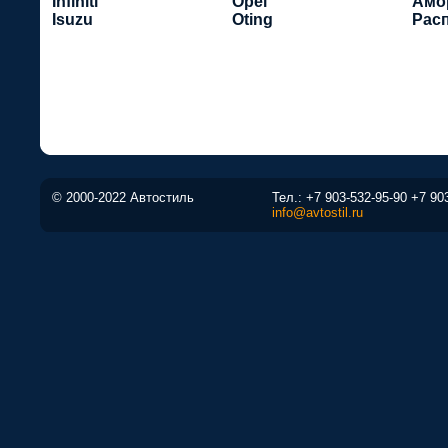
Infiniti
Opel
Амо
Isuzu
Oting
Рас
© 2000-2022 Автостиль
Тел.:
+7 903-532-95-90
+7 90
info@avtostil.ru