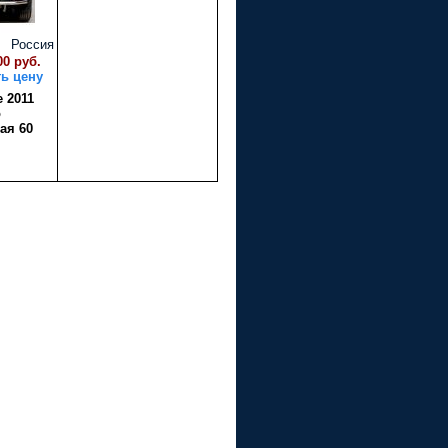
Россия
00 руб.
ть цену
e 2011
о
ая 60