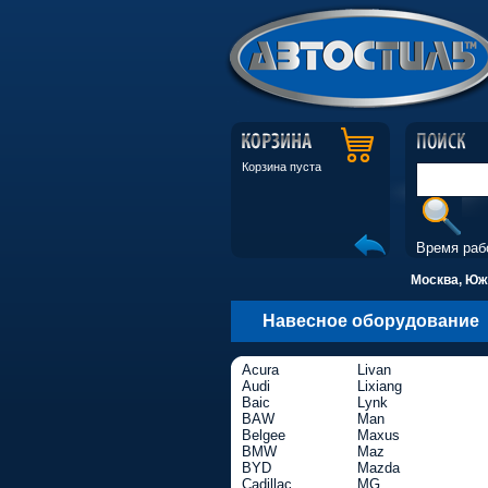
Корзина пуста
Время раб
Москва, Южн
Навесное оборудование
Acura
Livan
Audi
Lixiang
Baic
Lynk
BAW
Man
Belgee
Maxus
BMW
Maz
BYD
Mazda
Cadillac
MG