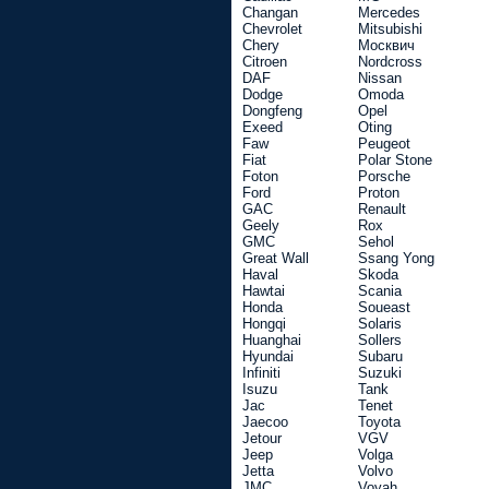
Changan
Mercedes
Chevrolet
Mitsubishi
Chery
Москвич
Citroen
Nordcross
DAF
Nissan
Dodge
Omoda
Dongfeng
Opel
Exeed
Oting
Faw
Peugeot
Fiat
Polar Stone
Foton
Porsche
Ford
Proton
GAC
Renault
Geely
Rox
GMC
Sehol
Great Wall
Ssang Yong
Haval
Skoda
Hawtai
Scania
Honda
Soueast
Hongqi
Solaris
Huanghai
Sollers
Hyundai
Subaru
Infiniti
Suzuki
Isuzu
Tank
Jac
Tenet
Jaecoo
Toyota
Jetour
VGV
Jeep
Volga
Jetta
Volvo
JMC
Voyah