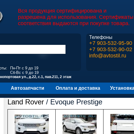
Вся продукция сертифицирована и
разрешена для использования. Сертификаты
соответствия выдаются при покупке товара.
Телефоны
+7 903-532-95-90
+7 903-532-90-02
info@avtostil.ru
оты:
Пн-Пт с 9 до 19
Сб-Вс с 9 до 19
опортовая ул., д.22, с.1, пав.211, 2 этаж
Автозапчасти
Оплата и доставка
Установк
Land Rover
/ Evoque Prestige