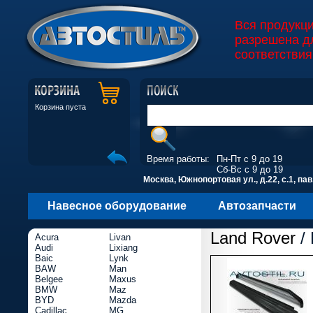
Вся продукц
разрешена д
соответствия
Корзина пуста
Время работы:
Пн-Пт с 9 до 19
Сб-Вс с 9 до 19
Москва, Южнопортовая ул., д.22, с.1, пав
Навесное оборудование
Автозапчасти
Land Rover
/ 
Acura
Livan
Audi
Lixiang
Baic
Lynk
BAW
Man
Belgee
Maxus
BMW
Maz
BYD
Mazda
Cadillac
MG