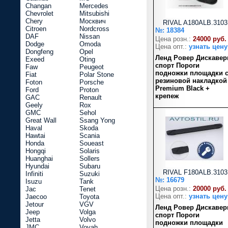
Changan
Mercedes
Chevrolet
Mitsubishi
Chery
Москвич
RIVAL A180ALB.3103
Citroen
Nordcross
№: 18384
DAF
Nissan
Цена розн.:
24000 руб.
Dodge
Omoda
Цена опт.:
узнать цену
Dongfeng
Opel
Ленд Ровер Дискавер
Exeed
Oting
спорт Пороги
Faw
Peugeot
подножки площадки 
Fiat
Polar Stone
резиновой накладкой
Foton
Porsche
Premium Black +
Ford
Proton
крепеж
GAC
Renault
Geely
Rox
GMC
Sehol
Great Wall
Ssang Yong
Haval
Skoda
Hawtai
Scania
Honda
Soueast
Hongqi
Solaris
Huanghai
Sollers
Hyundai
Subaru
RIVAL F180ALB.3103
Infiniti
Suzuki
№: 16679
Isuzu
Tank
Цена розн.:
20000 руб.
Jac
Tenet
Цена опт.:
узнать цену
Jaecoo
Toyota
Jetour
VGV
Ленд Ровер Дискавер
Jeep
Volga
спорт Пороги
Jetta
Volvo
подножки площадки
JMC
Voyah