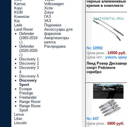
черные алюминивые
Kamaz
Volkswagen
крепеж в комплекте
Kaiyi
Xcite
KGM
Zotye
Knewstar
ГАЗ
Kia
УАЗ
Lada
Подножки
Land Rover
Аксессуары для
Defender
фаркопов
(1983-2019
Амортизаторы
г.)
капота
Defender
Распродажа
№: 10992
(2020-2026
Цена розн.:
14500 руб.
г.)
Цена опт.:
узнать цену
Discovery 1
Discovery 2
Ленд Ровер Дискавер
Discovery 3
спорт Рейлинги
4
серебро
Discovery 5
Discovery
Sport
Evoque
Prestige
Freelander
Range Rover
Range Rover
Sport
Lexus
Lifan
№: 647
Lincoiln
Цена розн.:
6800 руб.