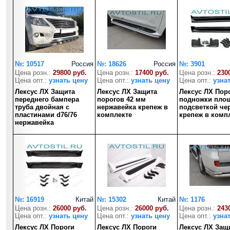
№: 10517
Россия
№: 18626
Россия
№: 3901
Цена розн.:
29800 руб.
Цена розн.:
17400 руб.
Цена розн.:
230
Цена опт.:
узнать цену
Цена опт.:
узнать цену
Цена опт.:
узна
Лексус ЛХ Защита
Лексус ЛХ Защита
Лексус ЛХ Пор
переднего бампера
порогов 42 мм
подножки площ
труба двойная с
нержавейка крепеж в
подсветкой че
пластинами d76/76
комплекте
крепеж в комп
нержавейка
№: 16919
Китай
№: 15302
Китай
№: 1176
Цена розн.:
26000 руб.
Цена розн.:
26000 руб.
Цена розн.:
243
Цена опт.:
узнать цену
Цена опт.:
узнать цену
Цена опт.:
узна
Лексус ЛХ Пороги
Лексус ЛХ Пороги
Лексус ЛХ Защ