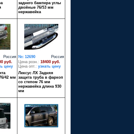
ра
заднего бампера углы
м
двойные 76/53 мм
нержавейка
Россия
№: 12690
Россия
00 руб.
Цена розн.:
18400 руб.
ть цену
Цена опт.:
узнать цену
ита
Лексус ЛХ Задняя
76/42 мм
защита труба в фаркоп
со степом 76 мм
нержавейка длина 930
мм