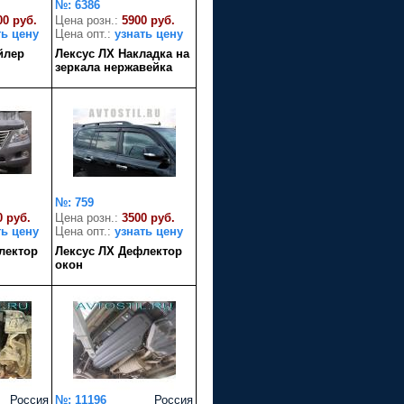
№: 6386
00 руб.
Цена розн.:
5900 руб.
ть цену
Цена опт.:
узнать цену
йлер
Лексус ЛХ Накладка на
зеркала нержавейка
№: 759
0 руб.
Цена розн.:
3500 руб.
ть цену
Цена опт.:
узнать цену
лектор
Лексус ЛХ Дефлектор
окон
Россия
№: 11196
Россия