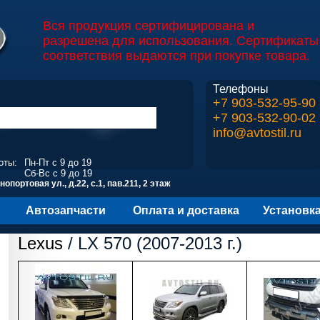
Вся продукция сертифицирована и
разрешена для использования. Сертификаты
соответствия выдаются при покупке товара.
Телефоны
+7 903-532-95-90
+7 903-532-90-02
info@avtostil.ru
оты:
Пн-Пт с 9 до 19
Сб-Вс с 9 до 19
опортовая ул., д.22, с.1, пав.211, 2 этаж
Автозапчасти
Оплата и доставка
Установк
Lexus
/ LX 570 (2007-2013 г.)