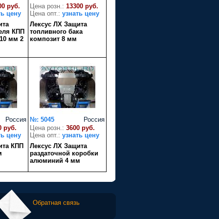
00 руб.
Цена розн.:
13300 руб.
ть цену
Цена опт.:
узнать цену
ита
Лексус ЛХ Защита
теля КПП
топливного бака
10 мм 2
композит 8 мм
Россия
№: 5045
Россия
0 руб.
Цена розн.:
3600 руб.
ть цену
Цена опт.:
узнать цену
ита КПП
Лексус ЛХ Защита
м
раздаточной коробки
алюминий 4 мм
Обратная связь