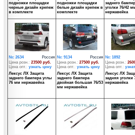
подножки площадки
подножки площадки
заднего бампе
черные дизайн крепеж
белые дизайн крепеж в
уголки 76/42 м
в комплекте
комплекте
нержавейка
№: 2634
Россия
№: 9134
Россия
№: 1892
Цена розн.:
23500 руб.
Цена розн.:
27500 руб.
Цена розн.:
260
Цена опт.:
узнать цену
Цена опт.:
узнать цену
Цена опт.:
узна
Лексус ЛХ Защита
Лексус ЛХ Защита
Лексус ЛХ Защ
заднего бампера углы
заднего бампера
задняя уголки 
76 мм нержавейка
двойная большая 76/53
нержавейка
мм нержавейка