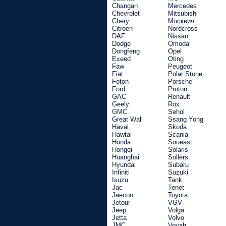
Changan
Mercedes
Chevrolet
Mitsubishi
Chery
Москвич
Citroen
Nordcross
DAF
Nissan
Dodge
Omoda
Dongfeng
Opel
Exeed
Oting
Faw
Peugeot
Fiat
Polar Stone
Foton
Porsche
Ford
Proton
GAC
Renault
Geely
Rox
GMC
Sehol
Great Wall
Ssang Yong
Haval
Skoda
Hawtai
Scania
Honda
Soueast
Hongqi
Solaris
Huanghai
Sollers
Hyundai
Subaru
Infiniti
Suzuki
Isuzu
Tank
Jac
Tenet
Jaecoo
Toyota
Jetour
VGV
Jeep
Volga
Jetta
Volvo
JMC
Voyah