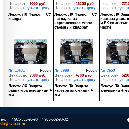
Цена розн.:
9000 руб.
Цена розн.:
18200 руб.
Цена розн.:
221
Цена опт.:
узнать цену
Цена опт.:
узнать цену
Цена опт.:
узна
Лексус ЛХ Фаркоп ТСУ
Лексус ЛХ Фаркоп ТСУ
Лексус ЛХ Защ
квадрат
накладка из
картера двига
наржавеющей стали
и РК композит 
съемный квадрат
части
№: 13631
Россия
№: 7988
Россия
№: 7650
Цена розн.:
7300 руб.
Цена розн.:
4700 руб.
Цена розн.:
520
Цена опт.:
узнать цену
Цена опт.:
узнать цену
Цена опт.:
узна
Лексус ЛХ Защита
Лексус ЛХ Защита
Лексус ЛХ Защ
радиатора алюминий 4
картера алюминий 4
алюминий 4 м
мм
мм
Тел.:
+7 903-532-95-90
+7 903-532-90-02
info@avtostil.ru