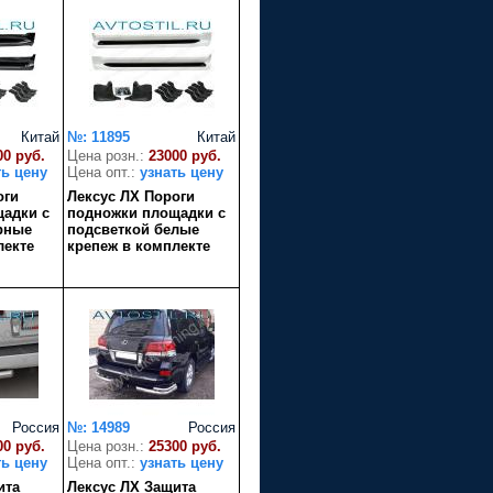
Китай
№: 11895
Китай
00 руб.
Цена розн.:
23000 руб.
ть цену
Цена опт.:
узнать цену
оги
Лексус ЛХ Пороги
адки с
подножки площадки с
рные
подсветкой белые
лекте
крепеж в комплекте
Россия
№: 14989
Россия
00 руб.
Цена розн.:
25300 руб.
ть цену
Цена опт.:
узнать цену
ита
Лексус ЛХ Защита