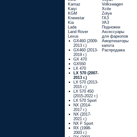
Kamaz
Volkswagen
Kaiyi
Xcite
KGM
Zotye
Knewstar
ГАЗ
Kia
УАЗ
Lada
Подножки
Land Rover
Аксессуары
Lexus
для фаркопов
GX460 (2009-
Амортизаторы
2013 г.)
капота
GX460 (2013-
Распродажа
2019 г.)
GX 470
GX550
LX 470
LX 570 (2007-
2013 г.)
LX 570 (2013-
2015 г.)
LX 570 450
(2015-2022 г.)
LX 570 Sport
NX (2014-
2017 г.)
NX (2017-
2021 г.)
NX F Sport
RX (1998-
2003 г.)