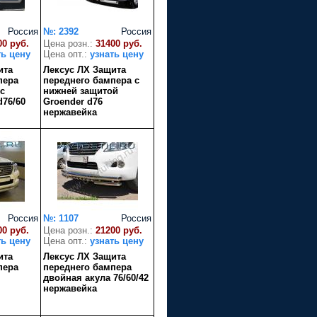
Россия
№: 2392
Россия
00 руб.
Цена розн.:
31400 руб.
ть цену
Цена опт.:
узнать цену
ита
Лексус ЛХ Защита
пера
переднего бампера с
с
нижней защитой
76/60
Groender d76
нержавейка
Россия
№: 1107
Россия
00 руб.
Цена розн.:
21200 руб.
ть цену
Цена опт.:
узнать цену
ита
Лексус ЛХ Защита
пера
переднего бампера
двойная акула 76/60/42
нержавейка