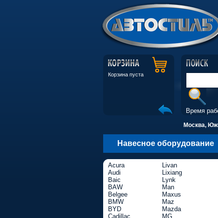
Корзина пуста
Время раб
Москва, Южн
Навесное оборудование
Acura
Livan
Audi
Lixiang
Baic
Lynk
BAW
Man
Belgee
Maxus
BMW
Maz
BYD
Mazda
Cadillac
MG