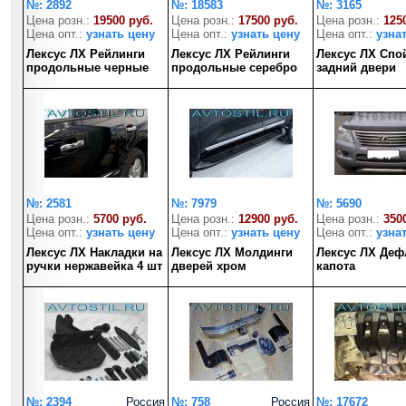
№: 2892
№: 18583
№: 3165
Цена розн.:
19500 руб.
Цена розн.:
17500 руб.
Цена розн.:
125
Цена опт.:
узнать цену
Цена опт.:
узнать цену
Цена опт.:
узна
Лексус ЛХ Рейлинги
Лексус ЛХ Рейлинги
Лексус ЛХ Спо
продольные черные
продольные серебро
задний двери
№: 2581
№: 7979
№: 5690
Цена розн.:
5700 руб.
Цена розн.:
12900 руб.
Цена розн.:
350
Цена опт.:
узнать цену
Цена опт.:
узнать цену
Цена опт.:
узна
Лексус ЛХ Накладки на
Лексус ЛХ Молдинги
Лексус ЛХ Деф
ручки нержавейка 4 шт
дверей хром
капота
№: 2394
Россия
№: 758
Россия
№: 17672