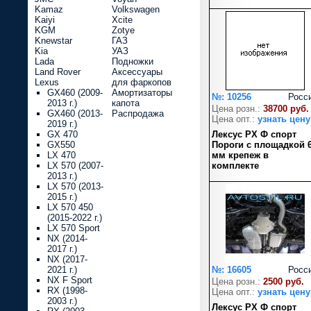
Kamaz
Volkswagen
Kaiyi
Xcite
KGM
Zotye
Knewstar
ГАЗ
Kia
УАЗ
Lada
Подножки
Land Rover
Аксессуары
Lexus
для фаркопов
GX460 (2009-
Амортизаторы
№: 10256
Росс
2013 г.)
капота
Цена розн.:
38700 руб.
GX460 (2013-
Распродажа
Цена опт.:
узнать цену
2019 г.)
GX 470
Лексус РХ Ф спорт
GX550
Пороги с площадкой 
LX 470
мм крепеж в
LX 570 (2007-
комплекте
2013 г.)
LX 570 (2013-
2015 г.)
LX 570 450
(2015-2022 г.)
LX 570 Sport
NX (2014-
2017 г.)
NX (2017-
2021 г.)
№: 16605
Росс
NX F Sport
Цена розн.:
2500 руб.
RX (1998-
Цена опт.:
узнать цену
2003 г.)
Лексус РХ Ф спорт