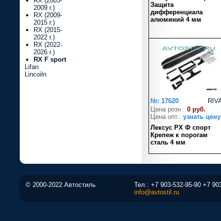
RX (2003-
Защита
2009 г.)
дифференциала
RX (2009-
алюминий 4 мм
2015 г.)
RX (2015-
2022 г.)
RX (2022-
2026 г.)
RX F sport
Lifan
Lincoiln
№: 17620
RIV
Цена розн.:
0 руб.
Цена опт.:
узнать цену
Лексус РХ Ф спорт
Крепеж к порогам
сталь 4 мм
© 2000-2022 Автостиль
Тел.:
+7 903-532-95-90
+7 90
info@avtostil.ru