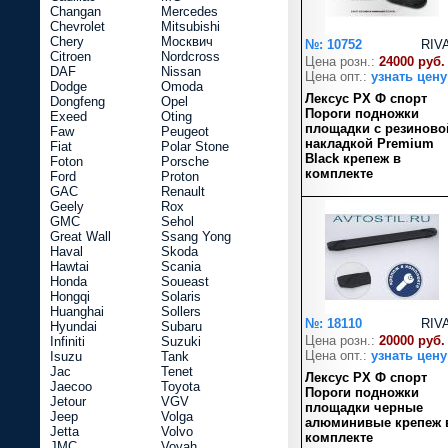
Changan
Mercedes
Chevrolet
Mitsubishi
Chery
Москвич
№: 10752
RIV
Citroen
Nordcross
Цена розн.:
24000 руб.
DAF
Nissan
Цена опт.:
узнать цену
Dodge
Omoda
Лексус РХ Ф спорт
Dongfeng
Opel
Пороги подножки
Exeed
Oting
площадки с резиново
Faw
Peugeot
накладкой Premium
Fiat
Polar Stone
Black крепеж в
Foton
Porsche
комплекте
Ford
Proton
GAC
Renault
Geely
Rox
GMC
Sehol
Great Wall
Ssang Yong
Haval
Skoda
Hawtai
Scania
Honda
Soueast
Hongqi
Solaris
Huanghai
Sollers
№: 18110
RIV
Hyundai
Subaru
Цена розн.:
20000 руб.
Infiniti
Suzuki
Цена опт.:
узнать цену
Isuzu
Tank
Jac
Tenet
Лексус РХ Ф спорт
Jaecoo
Toyota
Пороги подножки
Jetour
VGV
площадки черные
Jeep
Volga
алюминивые крепеж 
Jetta
Volvo
комплекте
JMC
Voyah