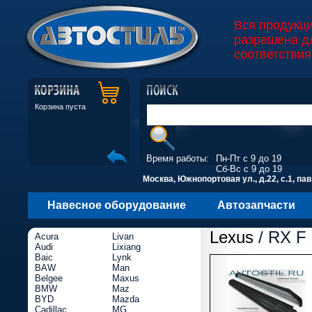
Вся продукц
разрешена д
соответствия
Корзина пуста
Время работы:
Пн-Пт с 9 до 19
Сб-Вс с 9 до 19
Москва, Южнопортовая ул., д.22, с.1, пав
Навесное оборудование
Автозапчасти
Lexus
/ RX F 
Acura
Livan
Audi
Lixiang
Baic
Lynk
BAW
Man
Belgee
Maxus
BMW
Maz
BYD
Mazda
Cadillac
MG