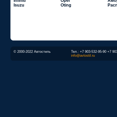
Infiniti
Opel
Амо
Isuzu
Oting
Рас
© 2000-2022 Автостиль
Тел.:
+7 903-532-95-90
+7 90
info@avtostil.ru