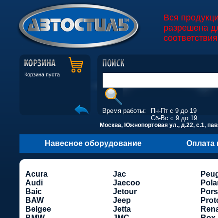
Вся продукц
разрешена д
соответствия
Корзина пуста
Время работы:
Пн-Пт с 9 до 19
Сб-Вс с 9 до 19
Москва, Южнопортовая ул., д.22, с.1, пав
Навесное оборудование
Оплата 
Acura
Jac
Peu
Audi
Jaecoo
Pola
Baic
Jetour
Por
BAW
Jeep
Prot
Belgee
Jetta
Rena
BMW
JMC
Rox