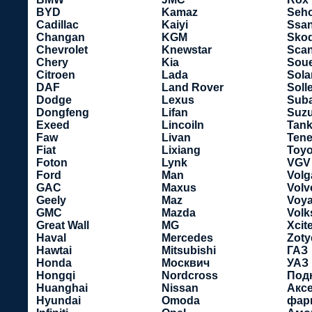
BYD
Kamaz
Seho
Cadillac
Kaiyi
Ssa
Changan
KGM
Sko
Chevrolet
Knewstar
Scan
Chery
Kia
Soue
Citroen
Lada
Sola
DAF
Land Rover
Soll
Dodge
Lexus
Sub
Dongfeng
Lifan
Suzu
Exeed
Lincoiln
Tan
Faw
Livan
Tene
Fiat
Lixiang
Toyo
Foton
Lynk
VGV
Ford
Man
Volg
GAC
Maxus
Volv
Geely
Maz
Voy
GMC
Mazda
Vol
Great Wall
MG
Xcit
Haval
Mercedes
Zoty
Hawtai
Mitsubishi
ГАЗ
Honda
Москвич
УАЗ
Hongqi
Nordcross
Под
Huanghai
Nissan
Акс
Hyundai
Omoda
фар