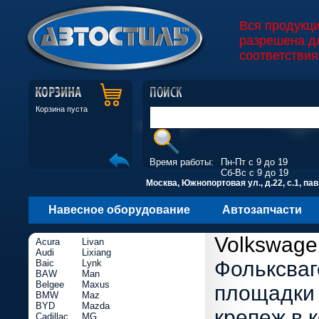
Вся продукц
разрешена д
соответствия
Корзина пуста
Время работы:
Пн-Пт с 9 до 19
Сб-Вс с 9 до 19
Москва, Южнопортовая ул., д.22, с.1, пав
Навесное оборудование
Автозапчасти
Volkswage
Acura
Livan
Audi
Lixiang
Фольксваг
Baic
Lynk
BAW
Man
Belgee
Maxus
площадки 
BMW
Maz
BYD
Mazda
крепеж в 
Cadillac
MG