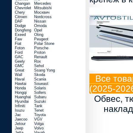
Changan
Mercedes
Chevrolet
Mitsubishi
Chery
Москвич
Citroen
Nordcross
DAF
Nissan
Dodge
Omoda
Dongfeng
Opel
Exeed
Oting
Faw
Peugeot
Fiat
Polar Stone
Foton
Porsche
Ford
Proton
GAC
Renault
Geely
Rox
GMC
Sehol
Great
Ssang Yong
Wall
Skoda
Все това
Haval
Scania
Hawtai
Soueast
(2025-2026
Honda
Solaris
Hongqi
Sollers
Обвес, т
Huanghai
Subaru
Hyundai
Suzuki
Infiniti
Tank
наклад
Isuzu
Tenet
Jac
Toyota
Jaecoo
VGV
Jetour
Volga
Jeep
Volvo
Jetta
Voyah