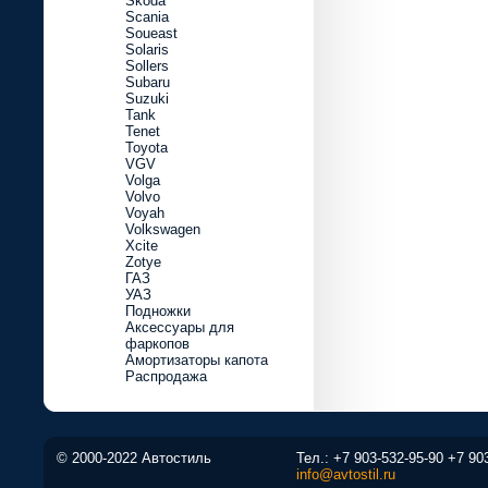
Skoda
Scania
Soueast
Solaris
Sollers
Subaru
Suzuki
Tank
Tenet
Toyota
VGV
Volga
Volvo
Voyah
Volkswagen
Xcite
Zotye
ГАЗ
УАЗ
Подножки
Аксессуары для
фаркопов
Амортизаторы капота
Распродажа
© 2000-2022 Автостиль
Тел.:
+7 903-532-95-90
+7 90
info@avtostil.ru