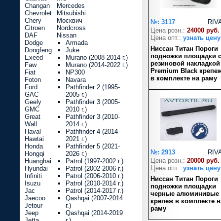
Changan
Mercedes
Chevrolet
Mitsubishi
Chery
Москвич
№: 3117
RIV
Citroen
Nordcross
Цена розн.:
24000 руб.
DAF
Nissan
Цена опт.:
узнать цену
Dodge
Armada
Ниссан Титан Пороги
Dongfeng
Juke
подножки площадки 
Exeed
Murano (2008-2014 г.)
резиновой накладкой
Faw
Murano (2014-2022 г.)
Premium Black крепе
Fiat
NP300
в комплекте на раму
Foton
Navara
Ford
Pathfinder 2 (1995-
GAC
2005 г.)
Geely
Pathfinder 3 (2005-
GMC
2010 г.)
Great
Pathfinder 3 (2010-
Wall
2014 г.)
Haval
Pathfinder 4 (2014-
Hawtai
2021 г.)
Honda
Pathfinder 5 (2021-
№: 2913
RIV
Hongqi
2026 г.)
Цена розн.:
20000 руб.
Huanghai
Patrol (1997-2002 г.)
Цена опт.:
узнать цену
Hyundai
Patrol (2002-2006 г.)
Infiniti
Patrol (2006-2010 г.)
Ниссан Титан Пороги
Isuzu
Patrol (2010-2014 г.)
подножки площадки
Jac
Patrol (2014-2017 г.)
черные алюминивые
Jaecoo
Qashqai (2007-2014
крепеж в комплекте н
Jetour
г.)
раму
Jeep
Qashqai (2014-2019
Jetta
г.)