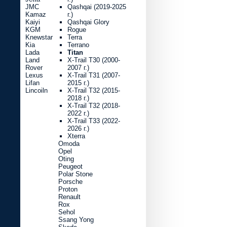
JMC
Qashqai (2019-2025
Kamaz
г.)
Kaiyi
Qashqai Glory
KGM
Rogue
Knewstar
Terra
Kia
Terrano
Lada
Titan
Land
X-Trail T30 (2000-
Rover
2007 г.)
Lexus
X-Trail T31 (2007-
Lifan
2015 г.)
Lincoiln
X-Trail T32 (2015-
2018 г.)
X-Trail T32 (2018-
2022 г.)
X-Trail T33 (2022-
2026 г.)
Xterra
Omoda
Opel
Oting
Peugeot
Polar Stone
Porsche
Proton
Renault
Rox
Sehol
Ssang Yong