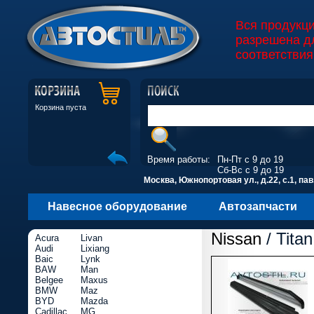
Вся продукц
разрешена д
соответствия
Корзина пуста
Время работы:
Пн-Пт с 9 до 19
Сб-Вс с 9 до 19
Москва, Южнопортовая ул., д.22, с.1, пав
Навесное оборудование
Автозапчасти
Nissan
/ Titan
Acura
Livan
Audi
Lixiang
Baic
Lynk
BAW
Man
Belgee
Maxus
BMW
Maz
BYD
Mazda
Cadillac
MG