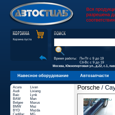
Вся продукц
разрешена д
соответствия
Корзина пуста
Время работы:
Пн-Пт с 9 до 19
Сб-Вс с 9 до 19
Москва, Южнопортовая ул., д.22, с.1, пав
Навесное оборудование
Автозапчасти
Porsche
/ Ca
Acura
Livan
Audi
Lixiang
Baic
Lynk
BAW
Man
Belgee
Maxus
BMW
Maz
BYD
Mazda
Cadillac
MG