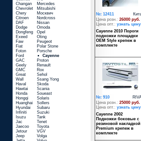
Changan
Mercedes
Chevrolet
Mitsubishi
Chery
Москвич
№: 12411
Кит
Citroen
Nordcross
Цена розн.:
26000 руб.
DAF
Nissan
Цена опт.:
узнать цену
Dodge
Omoda
Cayenne 2010 Пороги
Dongfeng
Opel
подножки площадки
Exeed
Oting
OEM Style крепеж в
Faw
Peugeot
комплекте
Fiat
Polar Stone
Foton
Porsche
Ford
Cayenne
GAC
Proton
Geely
Renault
GMC
Rox
Great
Sehol
Wall
Ssang Yong
Haval
Skoda
Hawtai
Scania
Honda
Soueast
№: 910
RIV
Hongqi
Solaris
Цена розн.:
25000 руб.
Huanghai
Sollers
Цена опт.:
узнать цену
Hyundai
Subaru
Infiniti
Suzuki
Cayenne 2002
Isuzu
Tank
Подножки боковые с
Jac
Tenet
резиновой накладкой
Jaecoo
Toyota
Premium крепеж в
Jetour
VGV
комплекте
Jeep
Volga
Jetta
Volvo