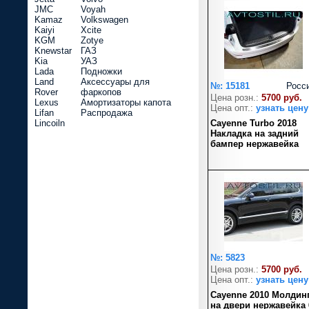
JMC
Voyah
Kamaz
Volkswagen
Kaiyi
Xcite
KGM
Zotye
Knewstar
ГАЗ
Kia
УАЗ
Lada
Подножки
Land
Аксессуары для
№: 15181
Росс
Rover
фаркопов
Цена розн.:
5700 руб.
Lexus
Амортизаторы капота
Цена опт.:
узнать цену
Lifan
Распродажа
Lincoiln
Cayenne Turbo 2018
Накладка на задний
бампер нержавейка
№: 5823
Цена розн.:
5700 руб.
Цена опт.:
узнать цену
Cayenne 2010 Молдин
на двери нержавейка 