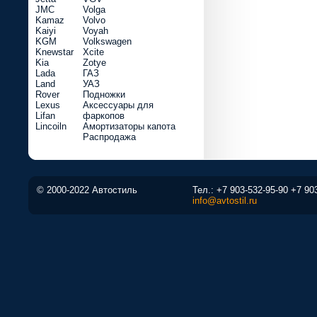
JMC
Volga
Kamaz
Volvo
Kaiyi
Voyah
KGM
Volkswagen
Knewstar
Xcite
Kia
Zotye
Lada
ГАЗ
Land
УАЗ
Rover
Подножки
Lexus
Аксессуары для
Lifan
фаркопов
Lincoiln
Амортизаторы капота
Распродажа
© 2000-2022 Автостиль
Тел.:
+7 903-532-95-90
+7 90
info@avtostil.ru