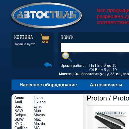
Вся продукц
разрешена д
соответствия
Корзина пуста
Время работы:
Пн-Пт с 9 до 19
Сб-Вс с 9 до 19
Москва, Южнопортовая ул., д.22, с.1, пав
Навесное оборудование
Автозапчасти
Proton
/ Prot
Acura
Livan
Audi
Lixiang
Baic
Lynk
BAW
Man
Belgee
Maxus
BMW
Maz
BYD
Mazda
Cadillac
MG