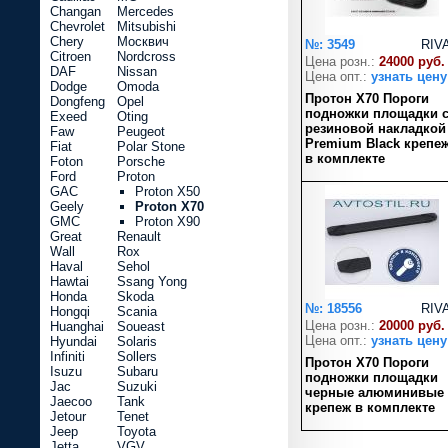
Changan
Mercedes
Chevrolet
Mitsubishi
Chery
Москвич
№: 3549
RIV
Citroen
Nordcross
Цена розн.:
24000 руб.
DAF
Nissan
Цена опт.:
узнать цену
Dodge
Omoda
Протон X70 Пороги
Dongfeng
Opel
подножки площадки 
Exeed
Oting
резиновой накладкой
Faw
Peugeot
Premium Black крепе
Fiat
Polar Stone
в комплекте
Foton
Porsche
Ford
Proton
GAC
Proton X50
Geely
Proton X70
GMC
Proton X90
Great
Renault
Wall
Rox
Haval
Sehol
Hawtai
Ssang Yong
Honda
Skoda
№: 18556
RIV
Hongqi
Scania
Цена розн.:
20000 руб.
Huanghai
Soueast
Цена опт.:
узнать цену
Hyundai
Solaris
Infiniti
Sollers
Протон X70 Пороги
Isuzu
Subaru
подножки площадки
Jac
Suzuki
черные алюминивые
Jaecoo
Tank
крепеж в комплекте
Jetour
Tenet
Jeep
Toyota
Jetta
VGV