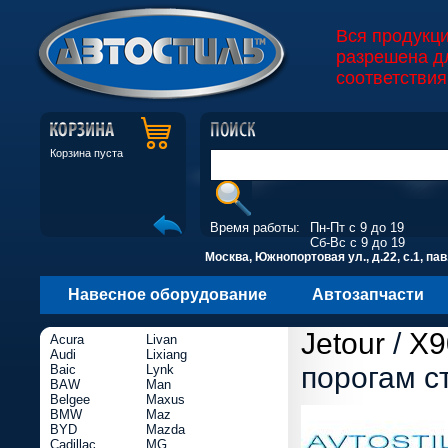
Вся продукц
разрешена д
соответствия
Корзина пуста
Время работы:
Пн-Пт с 9 до 19
Сб-Вс с 9 до 19
Москва, Южнопортовая ул., д.22, с.1, пав
Навесное оборудование
Автозапчасти
Jetour
/
X9
Acura
Livan
Audi
Lixiang
порогам с
Baic
Lynk
BAW
Man
Belgee
Maxus
BMW
Maz
BYD
Mazda
Cadillac
MG