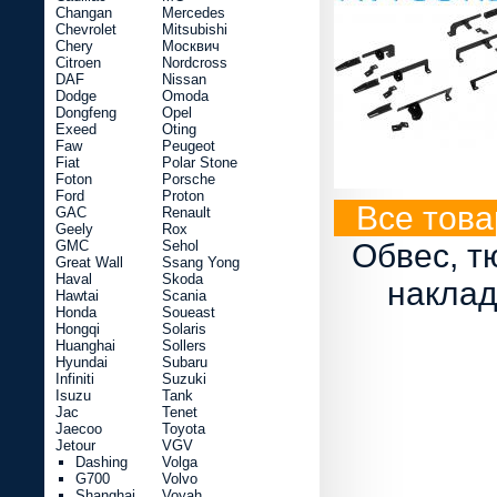
Changan
Mercedes
Chevrolet
Mitsubishi
Chery
Москвич
Citroen
Nordcross
DAF
Nissan
Dodge
Omoda
Dongfeng
Opel
Exeed
Oting
Faw
Peugeot
Fiat
Polar Stone
Foton
Porsche
Ford
Proton
Все това
GAC
Renault
Geely
Rox
GMC
Sehol
Обвес, т
Great Wall
Ssang Yong
Haval
Skoda
наклад
Hawtai
Scania
Honda
Soueast
Hongqi
Solaris
Huanghai
Sollers
Hyundai
Subaru
Infiniti
Suzuki
Isuzu
Tank
Jac
Tenet
Jaecoo
Toyota
Jetour
VGV
Dashing
Volga
G700
Volvo
Shanghai
Voyah