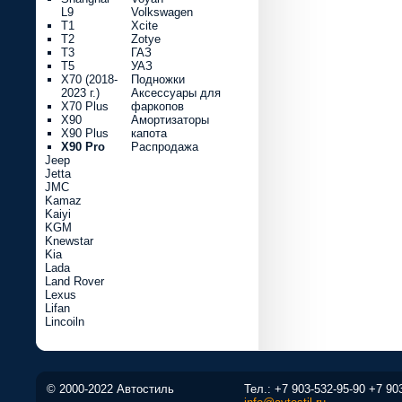
L9
Volkswagen
T1
Xcite
T2
Zotye
T3
ГАЗ
T5
УАЗ
X70 (2018-
Подножки
2023 г.)
Аксессуары для
X70 Plus
фаркопов
X90
Амортизаторы
X90 Plus
капота
X90 Pro
Распродажа
Jeep
Jetta
JMC
Kamaz
Kaiyi
KGM
Knewstar
Kia
Lada
Land Rover
Lexus
Lifan
Lincoiln
© 2000-2022 Автостиль
Тел.:
+7 903-532-95-90
+7 90