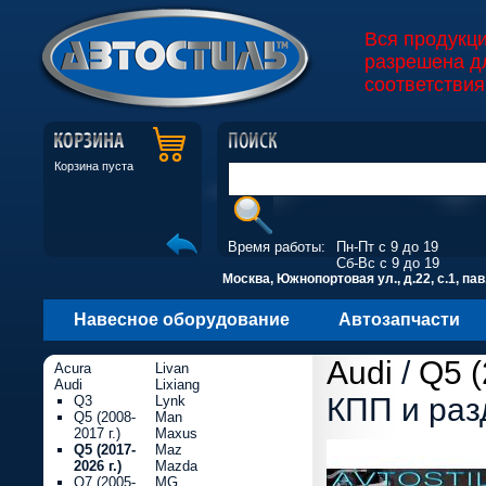
Вся продукц
разрешена д
соответствия
Корзина пуста
Время работы:
Пн-Пт с 9 до 19
Сб-Вс с 9 до 19
Москва, Южнопортовая ул., д.22, с.1, пав
Навесное оборудование
Автозапчасти
Audi
/
Q5 (
Acura
Livan
Audi
Lixiang
КПП и раз
Q3
Lynk
Q5 (2008-
Man
2017 г.)
Maxus
Q5 (2017-
Maz
2026 г.)
Mazda
Q7 (2005-
MG