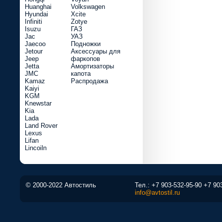
Huanghai
Volkswagen
Hyundai
Xcite
Infiniti
Zotye
Isuzu
ГАЗ
Jac
УАЗ
Jaecoo
Подножки
Jetour
Аксессуары для
Jeep
фаркопов
Jetta
Амортизаторы
JMC
капота
Kamaz
Распродажа
Kaiyi
KGM
Knewstar
Kia
Lada
Land Rover
Lexus
Lifan
Lincoiln
© 2000-2022 Автостиль
Тел.:
+7 903-532-95-90
+7 90
info@avtostil.ru