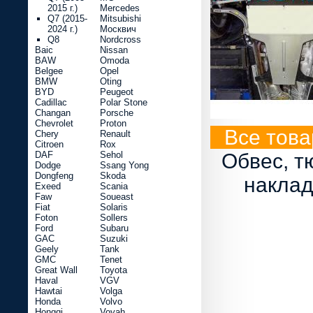
2015 г.)
Mercedes
Q7 (2015-
Mitsubishi
2024 г.)
Москвич
Q8
Nordcross
Baic
Nissan
BAW
Omoda
Belgee
Opel
BMW
Oting
BYD
Peugeot
Cadillac
Polar Stone
Changan
Porsche
Chevrolet
Proton
Все това
Chery
Renault
Citroen
Rox
DAF
Sehol
Обвес, т
Dodge
Ssang Yong
Dongfeng
Skoda
наклад
Exeed
Scania
Faw
Soueast
Fiat
Solaris
Foton
Sollers
Ford
Subaru
GAC
Suzuki
Geely
Tank
GMC
Tenet
Great Wall
Toyota
Haval
VGV
Hawtai
Volga
Honda
Volvo
Hongqi
Voyah