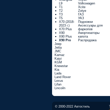
L9
Volkswagen
T1
Xcite
T2
Zotye
T3
ГАЗ
T5
УАЗ
X70 (2018-
Подножки
2023 г.)
Аксессуары для
X70 Plus
фаркопов
X90
Амортизаторы
X90 Plus
капота
X90 Pro
Распродажа
Jeep
Jetta
JMC
Kamaz
Kaiyi
KGM
Knewstar
Kia
Lada
Land Rover
Lexus
Lifan
Lincoiln
© 2000-2022 Автостиль