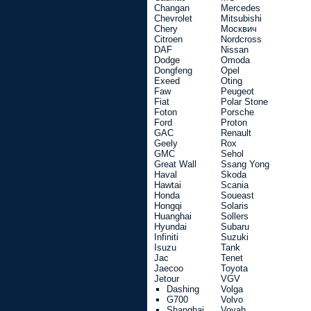
Changan
Mercedes
Chevrolet
Mitsubishi
Chery
Москвич
Citroen
Nordcross
DAF
Nissan
Dodge
Omoda
Dongfeng
Opel
Exeed
Oting
Faw
Peugeot
Fiat
Polar Stone
Foton
Porsche
Ford
Proton
GAC
Renault
Geely
Rox
GMC
Sehol
Great Wall
Ssang Yong
Haval
Skoda
Hawtai
Scania
Honda
Soueast
Hongqi
Solaris
Huanghai
Sollers
Hyundai
Subaru
Infiniti
Suzuki
Isuzu
Tank
Jac
Tenet
Jaecoo
Toyota
Jetour
VGV
Dashing
Volga
G700
Volvo
Shanghai
Voyah