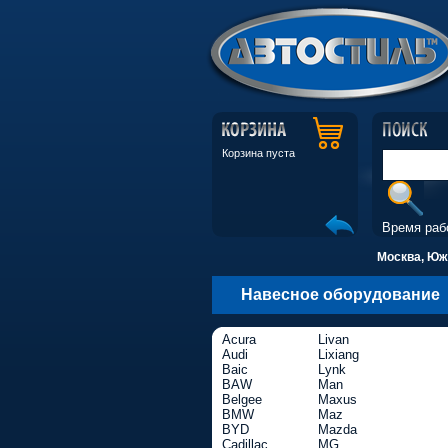
Корзина пуста
Время раб
Москва, Южн
Навесное оборудование
Acura
Livan
Audi
Lixiang
Baic
Lynk
BAW
Man
Belgee
Maxus
BMW
Maz
BYD
Mazda
Cadillac
MG