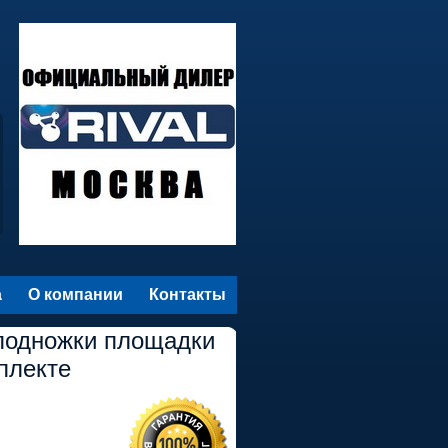
а
О компании
Контакты
 подножки площадки
плекте