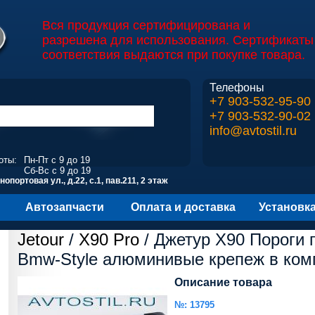
Вся продукция сертифицирована и
разрешена для использования. Сертификаты
соответствия выдаются при покупке товара.
Телефоны
+7 903-532-95-90
+7 903-532-90-02
info@avtostil.ru
оты:
Пн-Пт с 9 до 19
Сб-Вс с 9 до 19
опортовая ул., д.22, с.1, пав.211, 2 этаж
Автозапчасти
Оплата и доставка
Установк
Jetour
/
X90 Pro
/ Джетур X90 Пороги
Bmw-Style алюминивые крепеж в ком
Описание товара
№: 13795