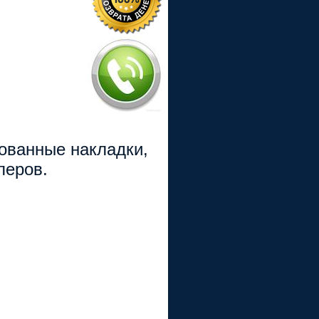
рованные накладки,
перов.