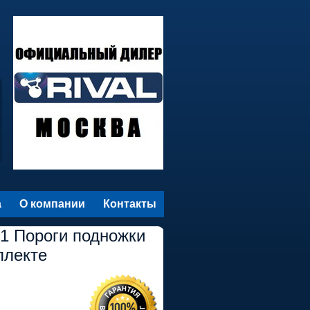
а
О компании
Контакты
01 Пороги подножки
плекте