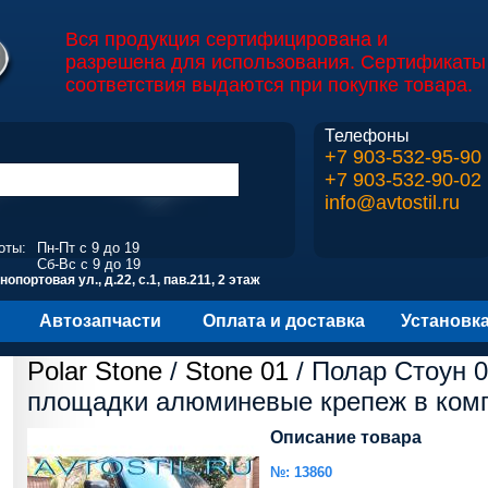
Вся продукция сертифицирована и
разрешена для использования. Сертификаты
соответствия выдаются при покупке товара.
Телефоны
+7 903-532-95-90
+7 903-532-90-02
info@avtostil.ru
оты:
Пн-Пт с 9 до 19
Сб-Вс с 9 до 19
опортовая ул., д.22, с.1, пав.211, 2 этаж
Автозапчасти
Оплата и доставка
Установк
Polar Stone
/
Stone 01
/ Полар Стоун 
площадки алюминевые крепеж в ком
Описание товара
№: 13860