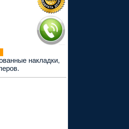
рованные накладки,
перов.