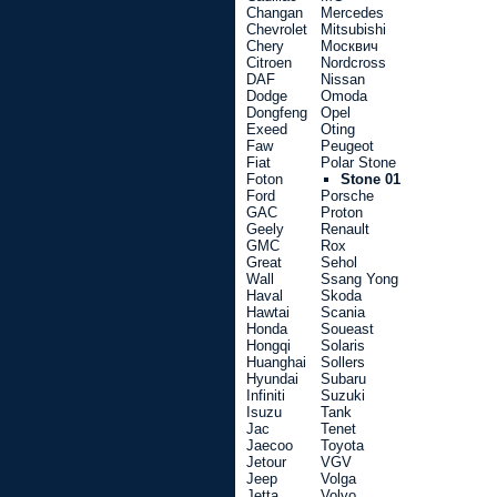
Changan
Mercedes
Chevrolet
Mitsubishi
Chery
Москвич
Citroen
Nordcross
DAF
Nissan
Dodge
Omoda
Dongfeng
Opel
Exeed
Oting
Faw
Peugeot
Fiat
Polar Stone
Foton
Stone 01
Ford
Porsche
GAC
Proton
Geely
Renault
GMC
Rox
Great
Sehol
Wall
Ssang Yong
Haval
Skoda
Hawtai
Scania
Honda
Soueast
Hongqi
Solaris
Huanghai
Sollers
Hyundai
Subaru
Infiniti
Suzuki
Isuzu
Tank
Jac
Tenet
Jaecoo
Toyota
Jetour
VGV
Jeep
Volga
Jetta
Volvo