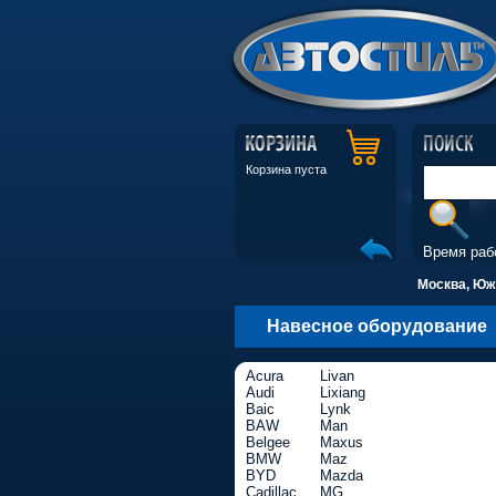
Корзина пуста
Время раб
Москва, Южн
Навесное оборудование
Acura
Livan
Audi
Lixiang
Baic
Lynk
BAW
Man
Belgee
Maxus
BMW
Maz
BYD
Mazda
Cadillac
MG