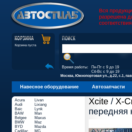
Вся продукц
разрешена д
соответствия
Корзина пуста
Время работы:
Пн-Пт с 9 до 19
Сб-Вс с 9 до 19
Москва, Южнопортовая ул., д.22, с.1, пав
Навесное оборудование
Автозапчасти
Xcite
/
X-C
Acura
Livan
Audi
Lixiang
передняя 
Baic
Lynk
BAW
Man
Belgee
Maxus
BMW
Maz
BYD
Mazda
Cadillac
MG