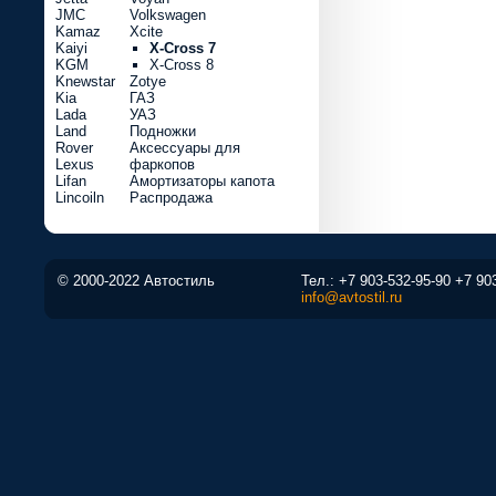
JMC
Volkswagen
Kamaz
Xcite
Kaiyi
X-Cross 7
KGM
X-Cross 8
Knewstar
Zotye
Kia
ГАЗ
Lada
УАЗ
Land
Подножки
Rover
Аксессуары для
Lexus
фаркопов
Lifan
Амортизаторы капота
Lincoiln
Распродажа
© 2000-2022 Автостиль
Тел.:
+7 903-532-95-90
+7 90
info@avtostil.ru