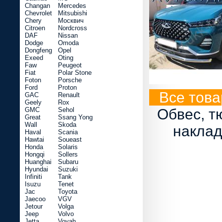
Changan
Mercedes
Chevrolet
Mitsubishi
Chery
Москвич
Citroen
Nordcross
DAF
Nissan
Dodge
Omoda
Dongfeng
Opel
Exeed
Oting
Faw
Peugeot
Fiat
Polar Stone
Foton
Porsche
Ford
Proton
Все това
GAC
Renault
Geely
Rox
GMC
Sehol
Обвес, т
Great
Ssang Yong
Wall
Skoda
наклад
Haval
Scania
Hawtai
Soueast
Honda
Solaris
Hongqi
Sollers
Huanghai
Subaru
Hyundai
Suzuki
Infiniti
Tank
Isuzu
Tenet
Jac
Toyota
Jaecoo
VGV
Jetour
Volga
Jeep
Volvo
Jetta
Voyah