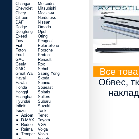
Changan
Mercedes
Chevrolet
Mitsubishi
Chery
Москвич
Citroen
Nordcross
DAF
Nissan
Dodge
Omoda
Dongfeng
Opel
Exeed
Oting
Faw
Peugeot
Fiat
Polar Stone
Foton
Porsche
Ford
Proton
GAC
Renault
Geely
Rox
GMC
Sehol
Все това
Great Wall
Ssang Yong
Haval
Skoda
Обвес, т
Hawtai
Scania
Honda
Soueast
наклад
Hongqi
Solaris
Huanghai
Sollers
Hyundai
Subaru
Infiniti
Suzuki
Isuzu
Tank
Axiom
Tenet
D-MAX
Toyota
Rodeo
VGV
Ruimai
Volga
Trooper
Volvo
Jac
Voyah