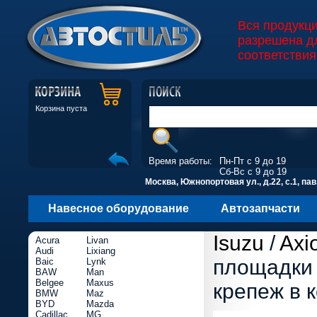
Вся продукц
разрешена д
соответствия
Корзина пуста
Время работы:
Пн-Пт с 9 до 19
Сб-Вс с 9 до 19
Москва, Южнопортовая ул., д.22, с.1, пав
Навесное оборудование
Автозапчасти
Isuzu
/
Axi
Acura
Livan
Audi
Lixiang
площадки 
Baic
Lynk
BAW
Man
Belgee
Maxus
крепеж в 
BMW
Maz
BYD
Mazda
Cadillac
MG