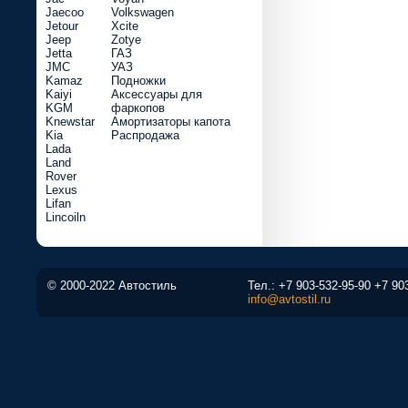
Jaecoo
Volkswagen
Jetour
Xcite
Jeep
Zotye
Jetta
ГАЗ
JMC
УАЗ
Kamaz
Подножки
Kaiyi
Аксессуары для
KGM
фаркопов
Knewstar
Амортизаторы капота
Kia
Распродажа
Lada
Land
Rover
Lexus
Lifan
Lincoiln
© 2000-2022 Автостиль
Тел.:
+7 903-532-95-90
+7 90
info@avtostil.ru