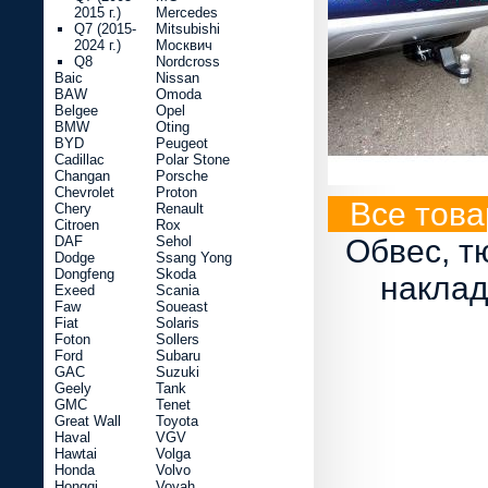
2015 г.)
Mercedes
Q7 (2015-
Mitsubishi
2024 г.)
Москвич
Q8
Nordcross
Baic
Nissan
BAW
Omoda
Belgee
Opel
BMW
Oting
BYD
Peugeot
Cadillac
Polar Stone
Changan
Porsche
Chevrolet
Proton
Все това
Chery
Renault
Citroen
Rox
DAF
Sehol
Обвес, т
Dodge
Ssang Yong
Dongfeng
Skoda
наклад
Exeed
Scania
Faw
Soueast
Fiat
Solaris
Foton
Sollers
Ford
Subaru
GAC
Suzuki
Geely
Tank
GMC
Tenet
Great Wall
Toyota
Haval
VGV
Hawtai
Volga
Honda
Volvo
Hongqi
Voyah