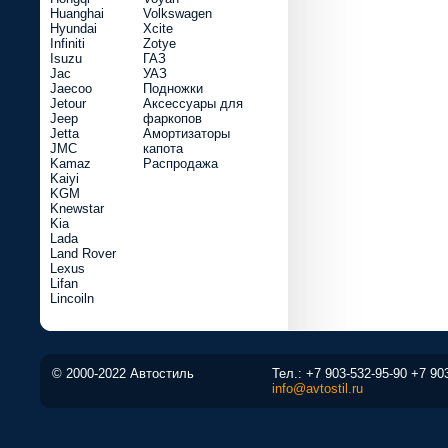
Huanghai
Volkswagen
Hyundai
Xcite
Infiniti
Zotye
Isuzu
ГАЗ
Jac
УАЗ
Jaecoo
Подножки
Jetour
Аксессуары для
Jeep
фаркопов
Jetta
Амортизаторы
JMC
капота
Kamaz
Распродажа
Kaiyi
KGM
Knewstar
Kia
Lada
Land Rover
Lexus
Lifan
Lincoiln
© 2000-2022 Автостиль
Тел.:
+7 903-532-95-90
+7 90
info@avtostil.ru