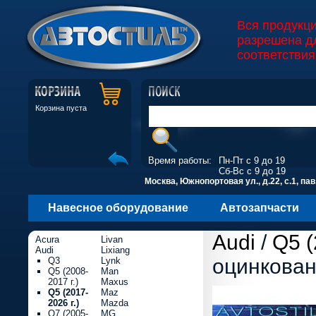
Вся продукц
разрешена д
соответствия
Корзина пуста
Время работы:
Пн-Пт с 9 до 19
Сб-Вс с 9 до 19
Москва, Южнопортовая ул., д.22, с.1, пав
Навесное оборудование
Автозапчасти
Audi
/
Q5 (
Acura
Livan
Audi
Lixiang
оцинкова
Q3
Lynk
Q5 (2008-
Man
2017 г.)
Maxus
Q5 (2017-
Maz
2026 г.)
Mazda
Q7 (2005-
MG