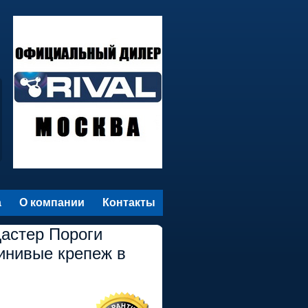
а
О компании
Контакты
Дастер Пороги
инивые крепеж в