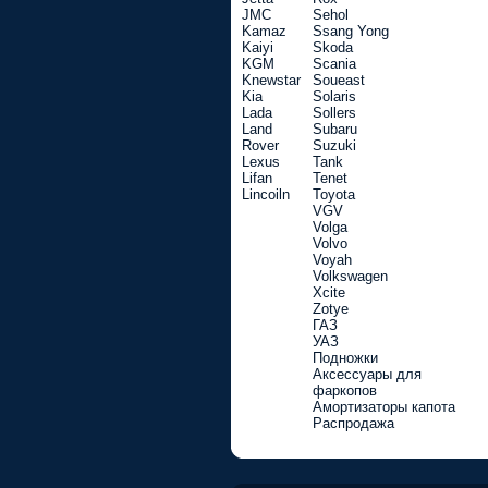
JMC
Sehol
Kamaz
Ssang Yong
Kaiyi
Skoda
KGM
Scania
Knewstar
Soueast
Kia
Solaris
Lada
Sollers
Land
Subaru
Rover
Suzuki
Lexus
Tank
Lifan
Tenet
Lincoiln
Toyota
VGV
Volga
Volvo
Voyah
Volkswagen
Xcite
Zotye
ГАЗ
УАЗ
Подножки
Аксессуары для
фаркопов
Амортизаторы капота
Распродажа