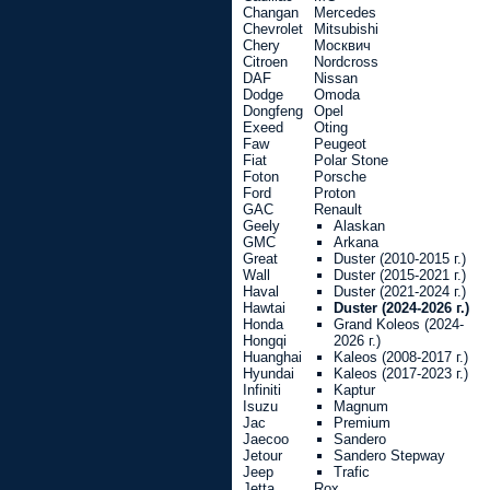
Changan
Mercedes
Chevrolet
Mitsubishi
Chery
Москвич
Citroen
Nordcross
DAF
Nissan
Dodge
Omoda
Dongfeng
Opel
Exeed
Oting
Faw
Peugeot
Fiat
Polar Stone
Foton
Porsche
Ford
Proton
GAC
Renault
Geely
Alaskan
GMC
Arkana
Great
Duster (2010-2015 г.)
Wall
Duster (2015-2021 г.)
Haval
Duster (2021-2024 г.)
Hawtai
Duster (2024-2026 г.)
Honda
Grand Koleos (2024-
Hongqi
2026 г.)
Huanghai
Kaleos (2008-2017 г.)
Hyundai
Kaleos (2017-2023 г.)
Infiniti
Kaptur
Isuzu
Magnum
Jac
Premium
Jaecoo
Sandero
Jetour
Sandero Stepway
Jeep
Trafic
Jetta
Rox