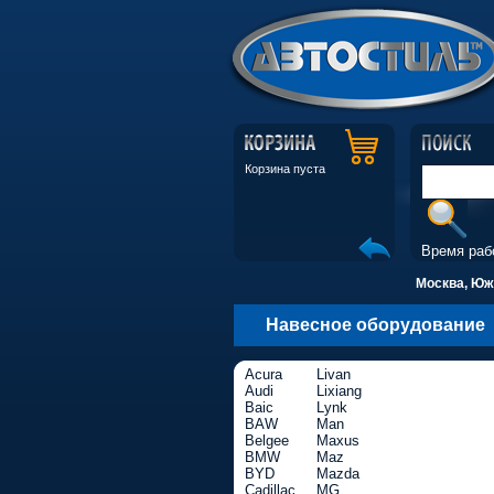
Корзина пуста
Время раб
Москва, Южн
Навесное оборудование
Acura
Livan
Audi
Lixiang
Baic
Lynk
BAW
Man
Belgee
Maxus
BMW
Maz
BYD
Mazda
Cadillac
MG