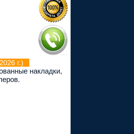
026 г.)
рованные накладки,
перов.