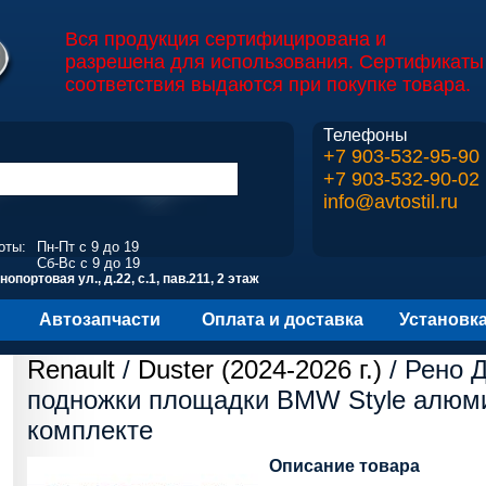
Вся продукция сертифицирована и
разрешена для использования. Сертификаты
соответствия выдаются при покупке товара.
Телефоны
+7 903-532-95-90
+7 903-532-90-02
info@avtostil.ru
оты:
Пн-Пт с 9 до 19
Сб-Вс с 9 до 19
опортовая ул., д.22, с.1, пав.211, 2 этаж
Автозапчасти
Оплата и доставка
Установк
Renault
/
Duster (2024-2026 г.)
/ Рено 
подножки площадки BMW Style алюм
комплекте
Описание товара