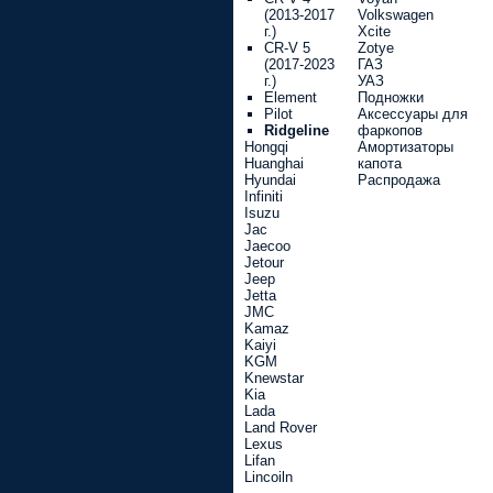
(2013-2017
Volkswagen
г.)
Xcite
CR-V 5
Zotye
(2017-2023
ГАЗ
г.)
УАЗ
Element
Подножки
Pilot
Аксессуары для
Ridgeline
фаркопов
Hongqi
Амортизаторы
Huanghai
капота
Hyundai
Распродажа
Infiniti
Isuzu
Jac
Jaecoo
Jetour
Jeep
Jetta
JMC
Kamaz
Kaiyi
KGM
Knewstar
Kia
Lada
Land Rover
Lexus
Lifan
Lincoiln