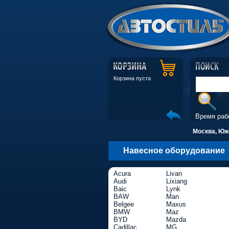
Корзина пуста
Время раб
Москва, Южн
Навесное оборудование
Acura
Livan
Audi
Lixiang
Baic
Lynk
BAW
Man
Belgee
Maxus
BMW
Maz
BYD
Mazda
Cadillac
MG