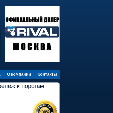
а
О компании
Контакты
репеж к порогам