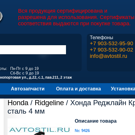
Вся продукция сертифицирована и
разрешена для использования. Сертификаты
соответствия выдаются при покупке товара.
Телефоны
+7 903-532-95-90
+7 903-532-90-02
info@avtostil.ru
оты:
Пн-Пт с 9 до 19
Сб-Вс с 9 до 19
опортовая ул., д.22, с.1, пав.211, 2 этаж
Автозапчасти
Оплата и доставка
Установк
Honda
/
Ridgeline
/ Хонда Реджлайн К
сталь 4 мм
Описание товара
№: 9426