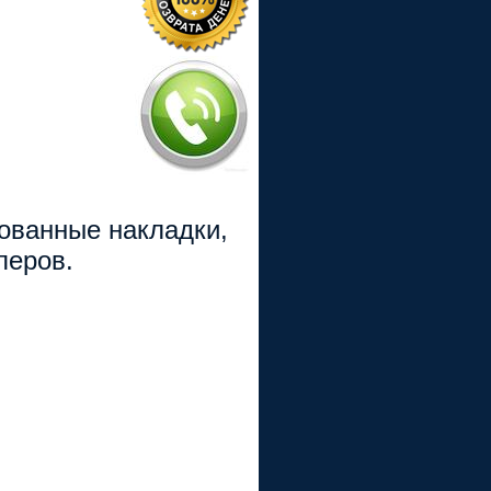
рованные накладки,
перов.