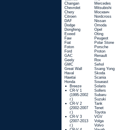
Changan
Mercedes
Chevrolet
Mitsubishi
Chery
Москвич
Citroen
Nordcross
DAF
Nissan
Dodge
Omoda
Dongfeng
Opel
Exeed
Oting
Faw
Peugeot
Fiat
Polar Stone
Foton
Porsche
Ford
Proton
GAC
Renault
Geely
Rox
GMC
Sehol
Great Wall
Ssang Yong
Haval
Skoda
Hawtai
Scania
Honda
Soueast
Breeze
Solaris
CR-V 1
Sollers
(1995-2002
Subaru
г.)
Suzuki
CR-V 2
Tank
(2002-2007
Tenet
г.)
Toyota
CR-V 3
VGV
(2007-2013
Volga
г.)
Volvo
CR-V 4
Voyah