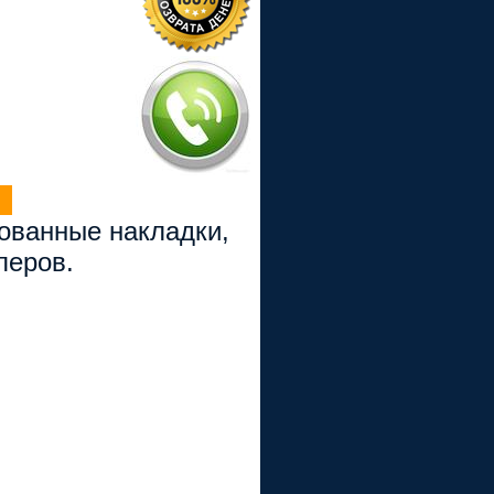
рованные накладки,
перов.