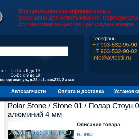
Вся продукция сертифицирована и
разрешена для использования. Сертификаты
соответствия выдаются при покупке товара.
Телефоны
+7 903-532-95-90
+7 903-532-90-02
info@avtostil.ru
оты:
Пн-Пт с 9 до 19
Сб-Вс с 9 до 19
опортовая ул., д.22, с.1, пав.211, 2 этаж
Автозапчасти
Оплата и доставка
Установк
Polar Stone
/
Stone 01
/ Полар Стоун 
алюминий 4 мм
Описание товара
№: 9485