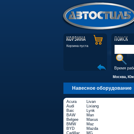
Корзина пуста
Время раб
Москва, Южн
Навесное оборудование
Acura
Livan
Audi
Lixiang
Baic
Lynk
BAW
Man
Belgee
Maxus
BMW
Maz
BYD
Mazda
Cadillac
MG