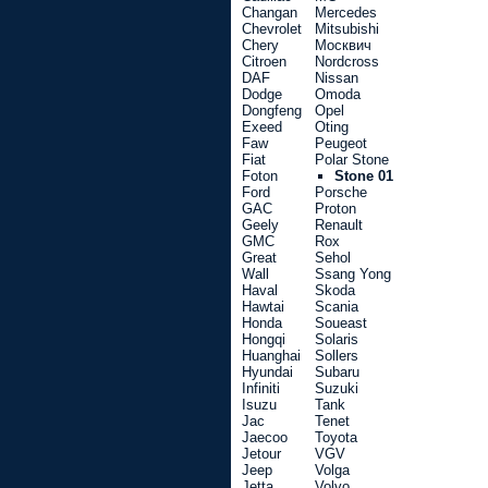
Changan
Mercedes
Chevrolet
Mitsubishi
Chery
Москвич
Citroen
Nordcross
DAF
Nissan
Dodge
Omoda
Dongfeng
Opel
Exeed
Oting
Faw
Peugeot
Fiat
Polar Stone
Foton
Stone 01
Ford
Porsche
GAC
Proton
Geely
Renault
GMC
Rox
Great
Sehol
Wall
Ssang Yong
Haval
Skoda
Hawtai
Scania
Honda
Soueast
Hongqi
Solaris
Huanghai
Sollers
Hyundai
Subaru
Infiniti
Suzuki
Isuzu
Tank
Jac
Tenet
Jaecoo
Toyota
Jetour
VGV
Jeep
Volga
Jetta
Volvo