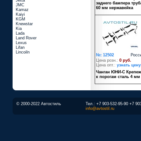
Jetta
заднего бампера труб
JMC
60 мм нержавейка
Kamaz
Kaiyi
KGM
Knewstar
Kia
Lada
Land Rover
Lexus
Lifan
Lincoiln
№: 12502
Росс
Цена розн.:
0 руб.
Цена опт.:
узнать цену
Чанган ЮНИ-С Крепеж
к порогам сталь 4 мм
© 2000-2022 Автостиль
Тел.:
+7 903-532-95-90
+7 90
info@avtostil.ru