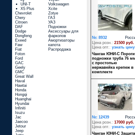
UNI-T
Volkswagen
X5 Plus
Xcite
Chevrolet
Zotye
Chery
ГАЗ
Citroen
УАЗ
DAF
Подножки
Dodge
Аксессуары для
Dongfeng
фаркопов
№: 8932
Росс
Exeed
Амортизаторы
Цена розн.:
21500 руб.
Faw
капота
Цена опт.:
узнать цену
Fiat
Распродажа
Foton
Чанган ЮНИ-С Пороги
Ford
подножки труба 76 м
GAC
с простопью
Geely
нержавейка крепеж в
GMC
комплекте
Great Wall
Haval
Hawtai
Honda
Hongqi
Huanghai
Hyundai
Infiniti
Isuzu
Jac
№: 12439
Росс
Jaecoo
Цена розн.:
17000 руб.
Jetour
Цена опт.:
узнать цену
Jeep
Чанган ЮНИ-С Защита