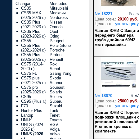
Changan
Mercedes
CS35
Mitsubishi
CS35 MAX
Москвич
№: 18221
Росс
(2025-2026 г.)
Nordcross
Цена розн.:
20100 руб.
CS35 Plus
Nissan
Цена опт.:
узнать цену
(2021-2023 г.)
Omoda
Чанган ЮНИ-С Защита
CS35 Plus
Opel
переднего бампера
(2023-2026 г.)
Oting
труба двойная 60/42
CS55
Peugeot
мм нержавейка
CS55 Plus
Polar Stone
(2021-2024 г.)
Porsche
CS55 Plus
Proton
(2025-2026 г.)
Renault
CS75 (2014-
Rox
2020 г.)
Sehol
CS75 FL
Ssang Yong
CS75 plus
Skoda
(2021-2025 г.)
Scania
CS75 pro
Soueast
(2025-2026 г.)
Solaris
№: 18670
RIV
CS95
Sollers
Цена розн.:
25000 руб.
CS95 (Plus г.)
Subaru
Цена опт.:
узнать цену
F70
Suzuki
Hunter Plus
Tank
Чанган ЮНИ-С Пороги
Lantop
Tenet
подножки площадки 
UNI-K
Toyota
резиновой накладкой
UNI-S (2024-
VGV
Premium крепеж в
2025 г.)
Volga
комплекте
UNI-S (2026
Volvo
г.)
Voyah