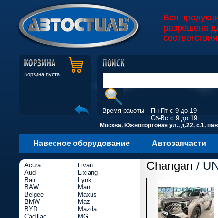
Вся продукц
разрешена д
соответствия
Корзина пуста
Время работы:
Пн-Пт с 9 до 19
Сб-Вс с 9 до 19
Москва, Южнопортовая ул., д.22, с.1, пав
Навесное оборудование
Автозапчасти
Changan
/ UN
Acura
Livan
Audi
Lixiang
Baic
Lynk
BAW
Man
Belgee
Maxus
BMW
Maz
BYD
Mazda
Cadillac
MG