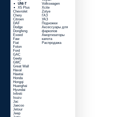
UNI-T
Volkswagen
X5 Plus
Xcite
Chevrolet
Zotye
Chery
ГАЗ
Citroen
УАЗ
DAF
Подножки
Dodge
Аксессуары для
Dongfeng
фаркопов
Exeed
Амортизаторы
Faw
капота
Fiat
Распродажа
Foton
Ford
GAC
Geely
GMC
Great Wall
Haval
Hawtai
Honda
Hongqi
Huanghai
Hyundai
Infiniti
Isuzu
Jac
Jaecoo
Jetour
Jeep