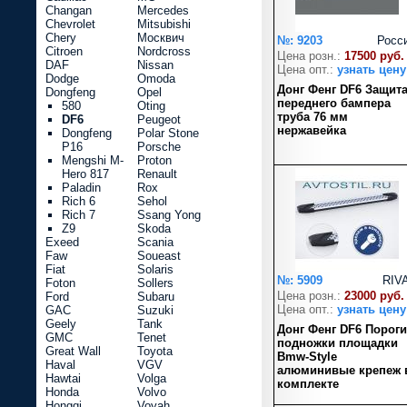
Changan
Mercedes
Chevrolet
Mitsubishi
Chery
Москвич
№: 9203
Росс
Citroen
Nordcross
Цена розн.:
17500 руб.
DAF
Nissan
Цена опт.:
узнать цену
Dodge
Omoda
Донг Фенг DF6 Защит
Dongfeng
Opel
переднего бампера
580
Oting
труба 76 мм
DF6
Peugeot
нержавейка
Dongfeng
Polar Stone
P16
Porsche
Mengshi M-
Proton
Hero 817
Renault
Paladin
Rox
Rich 6
Sehol
Rich 7
Ssang Yong
Z9
Skoda
Exeed
Scania
Faw
Soueast
Fiat
Solaris
№: 5909
RIV
Foton
Sollers
Цена розн.:
23000 руб.
Ford
Subaru
Цена опт.:
узнать цену
GAC
Suzuki
Geely
Tank
Донг Фенг DF6 Пороги
GMC
Tenet
подножки площадки
Great Wall
Toyota
Bmw-Style
Haval
VGV
алюминивые крепеж 
Hawtai
Volga
комплекте
Honda
Volvo
Hongqi
Voyah