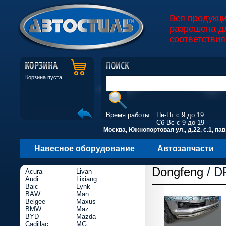
Вся продукц
разрешена д
соответствия
Корзина пуста
Время работы:
Пн-Пт с 9 до 19
Сб-Вс с 9 до 19
Москва, Южнопортовая ул., д.22, с.1, пав
Навесное оборудование
Автозапчасти
Dongfeng
/ D
Acura
Livan
Audi
Lixiang
Baic
Lynk
BAW
Man
Belgee
Maxus
BMW
Maz
BYD
Mazda
Cadillac
MG