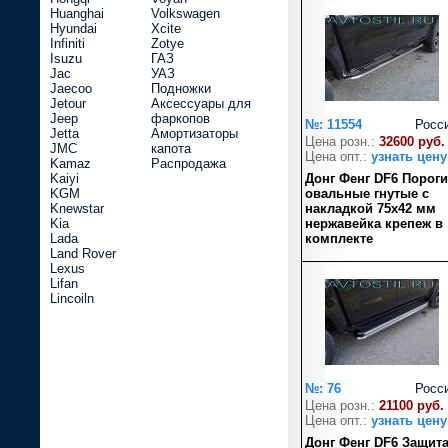
Huanghai
Volkswagen
Hyundai
Xcite
Infiniti
Zotye
Isuzu
ГАЗ
Jac
УАЗ
Jaecoo
Подножки
Jetour
Аксессуары для
Jeep
фаркопов
№: 11554
Росс
Jetta
Амортизаторы
Цена розн.:
32600 руб.
JMC
капота
Цена опт.:
узнать цену
Kamaz
Распродажа
Kaiyi
Донг Фенг DF6 Пороги
KGM
овальные гнутые с
Knewstar
накладкой 75х42 мм
Kia
нержавейка крепеж в
Lada
комплекте
Land Rover
Lexus
Lifan
Lincoiln
№: 76
Росс
Цена розн.:
21100 руб.
Цена опт.:
узнать цену
Донг Фенг DF6 Защит