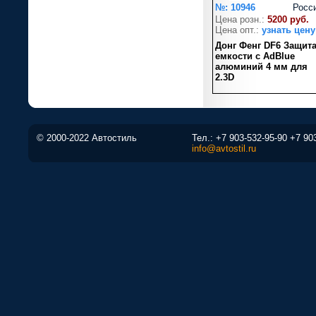
№: 10946
Росс
Цена розн.:
5200 руб.
Цена опт.:
узнать цену
Донг Фенг DF6 Защит
емкости с AdBlue
алюминий 4 мм для
2.3D
© 2000-2022 Автостиль
Тел.:
+7 903-532-95-90
+7 90
info@avtostil.ru