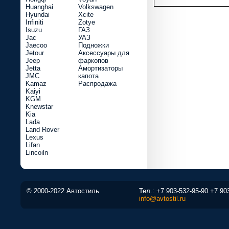
Huanghai
Volkswagen
Hyundai
Xcite
Infiniti
Zotye
Isuzu
ГАЗ
Jac
УАЗ
Jaecoo
Подножки
Jetour
Аксессуары для
Jeep
фаркопов
Jetta
Амортизаторы
JMC
капота
Kamaz
Распродажа
Kaiyi
KGM
Knewstar
Kia
Lada
Land Rover
Lexus
Lifan
Lincoiln
© 2000-2022 Автостиль
Тел.:
+7 903-532-95-90
+7 90
info@avtostil.ru