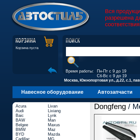
Вся продукц
разрешена д
соответствия
Корзина пуста
Время работы:
Пн-Пт с 9 до 19
Сб-Вс с 9 до 19
Москва, Южнопортовая ул., д.22, с.1, пав
Навесное оборудование
Автозапчасти
Dongfeng
/ M
Acura
Livan
Audi
Lixiang
Baic
Lynk
BAW
Man
Belgee
Maxus
BMW
Maz
BYD
Mazda
Cadillac
MG