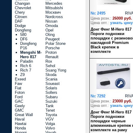
Changan
Mercedes
Chevrolet
Mitsubishi
Chery
Москвич
№: 2495
RIV
Citroen
Nordcross
Цена розн.:
26000 руб.
DAF
Nissan
Цена опт.:
узнать цену
Dodge
Omoda
Донг Фенг M-Hero 817
Dongfeng
Opel
Пороги подножки
580
Oting
площадки с резиново
DF6
Peugeot
накладкой Premium
Dongfeng
Polar Stone
Black крепеж в
P16
Porsche
комплекте
Mengshi M-
Proton
Hero 817
Renault
Paladin
Rox
Rich 6
Sehol
Rich 7
Ssang Yong
Z9
Skoda
Exeed
Scania
Faw
Soueast
Fiat
Solaris
Foton
Sollers
№: 7292
RIV
Ford
Subaru
Цена розн.:
23000 руб.
GAC
Suzuki
Цена опт.:
узнать цену
Geely
Tank
GMC
Tenet
Донг Фенг M-Hero 817
Great Wall
Toyota
Пороги подножки
Haval
VGV
площадки черные
Hawtai
Volga
алюминивые крепеж 
Honda
Volvo
комплекте на раму
Hongqi
Voyah