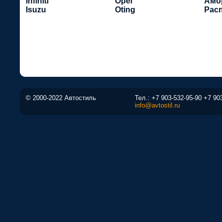
Infiniti
Opel
Амо
Isuzu
Oting
Рас
© 2000-2022 Автостиль
Тел.:
+7 903-532-95-90
+7 90
info@avtostil.ru