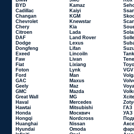
BYD
Kamaz
Seho
Cadillac
Kaiyi
Ssa
Changan
KGM
Sko
Chevrolet
Knewstar
Scan
Chery
Kia
Soue
Citroen
Lada
Sola
DAF
Land Rover
Soll
Dodge
Lexus
Sub
Dongfeng
Lifan
Suzu
Exeed
Lincoiln
Tan
Faw
Livan
Tene
Fiat
Lixiang
Toyo
Foton
Lynk
VGV
Ford
Man
Volg
GAC
Maxus
Volv
Geely
Maz
Voy
GMC
Mazda
Vol
Great Wall
MG
Xcit
Haval
Mercedes
Zoty
Hawtai
Mitsubishi
ГАЗ
Honda
Москвич
УАЗ
Hongqi
Nordcross
Под
Huanghai
Nissan
Акс
Hyundai
Omoda
фар