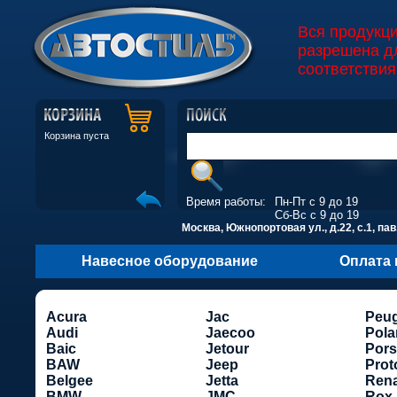
Вся продукц
разрешена д
соответствия
Корзина пуста
Время работы:
Пн-Пт с 9 до 19
Сб-Вс с 9 до 19
Москва, Южнопортовая ул., д.22, с.1, пав
Навесное оборудование
Оплата 
Acura
Jac
Peu
Audi
Jaecoo
Pola
Baic
Jetour
Por
BAW
Jeep
Prot
Belgee
Jetta
Rena
BMW
JMC
Rox