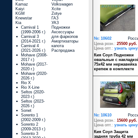
Kamaz
Volkswagen
Kaiyi
Xcite
KGM
Zotye
Knewstar
ГАЗ
Kia
УАЗ
Carnival 1
Подножки
(1999-2006 г.)
Аксессуары
Carnival 3
для фаркопов
№: 10602
Росс
(2014-2021 г.)
Амортизаторы
Цена розн.:
25500 руб.
Carnival 4
капота
Цена опт.:
узнать цену
(2021-2026 г.)
Распродажа
Mohave (2008-
Кия Соул Подножки
2017 г.)
овальные с накладко
Mohave (2017-
75х42 мм нержавейка
2020 г.)
крепеж в комплекте
Mohave (2020-
2026 г.)
Rio X
Rio X-Line
Seltos (2020-
2023 г.)
Seltos (2023-
2026 г.)
Sonet
Sorento 1
№: 10610
Росс
(2002-2009 г.)
Цена розн.:
15600 руб.
Sorento 2
Цена опт.:
узнать цену
(2009-2013 г.)
Кия Соул Защита
Sorento 3
задняя труба 42 мм