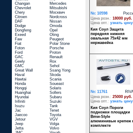
Changan
Mercedes
Chevrolet
Mitsubishi
Chery
Москвич
№: 10598
Росс
Citroen
Nordcross
Цена розн.:
18000 руб.
DAF
Nissan
Цена опт.:
узнать цену
Dodge
Omoda
Кия Соул Защита
Dongfeng
Opel
передняя нижняя
Exeed
Oting
овальная 75х42 мм
Faw
Peugeot
нержавейка
Fiat
Polar Stone
Foton
Porsche
Ford
Proton
GAC
Renault
Geely
Rox
GMC
Sehol
Great Wall
Ssang Yong
Haval
Skoda
Hawtai
Scania
Honda
Soueast
Hongqi
Solaris
№: 11761
RIV
Huanghai
Sollers
Цена розн.:
25000 руб.
Hyundai
Subaru
Цена опт.:
узнать цену
Infiniti
Suzuki
Isuzu
Tank
Кия Соул Пороги
Jac
Tenet
подножки площадки
Jaecoo
Toyota
Bmw-Style
Jetour
VGV
алюминивые крепеж 
Jeep
Volga
комплекте
Jetta
Volvo
JMC
Voyah