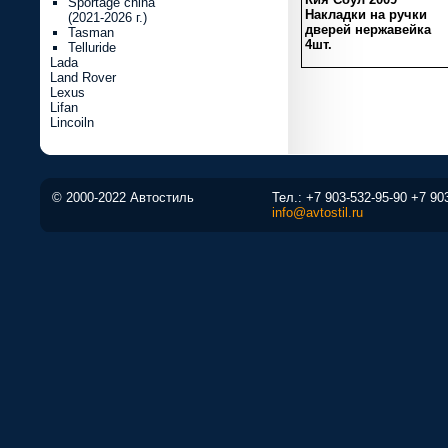
Sportage china
Накладки на ручки
(2021-2026 г.)
дверей нержавейка
Tasman
4шт.
Telluride
Lada
Land Rover
Lexus
Lifan
Lincoiln
© 2000-2022 Автостиль
Тел.:
+7 903-532-95-90
+7 90
info@avtostil.ru