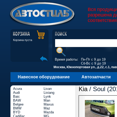
Вся продукц
разрешена д
соответствия
Корзина пуста
Время работы:
Пн-Пт с 9 до 19
Сб-Вс с 9 до 19
Москва, Южнопортовая ул., д.22, с.1, пав
Навесное оборудование
Автозапчасти
Kia
/ Soul (20
Acura
Livan
Audi
Lixiang
Baic
Lynk
BAW
Man
Belgee
Maxus
BMW
Maz
BYD
Mazda
Cadillac
MG