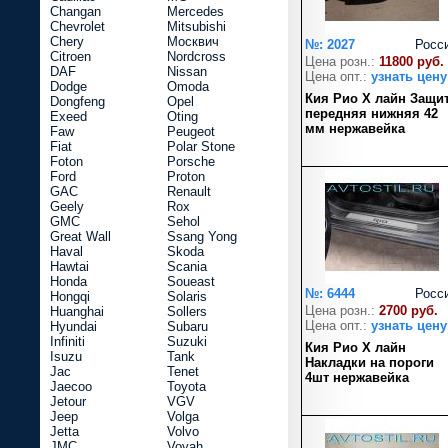
Changan
Mercedes
Chevrolet
Mitsubishi
Chery
Москвич
№: 2027
Росс
Citroen
Nordcross
Цена розн.:
11800 руб.
DAF
Nissan
Цена опт.:
узнать цену
Dodge
Omoda
Кия Рио Х лайн Защи
Dongfeng
Opel
передняя нижняя 42
Exeed
Oting
мм нержавейка
Faw
Peugeot
Fiat
Polar Stone
Foton
Porsche
Ford
Proton
GAC
Renault
Geely
Rox
GMC
Sehol
Great Wall
Ssang Yong
Haval
Skoda
Hawtai
Scania
Honda
Soueast
№: 6444
Росс
Hongqi
Solaris
Цена розн.:
2700 руб.
Huanghai
Sollers
Цена опт.:
узнать цену
Hyundai
Subaru
Infiniti
Suzuki
Кия Рио Х лайн
Isuzu
Tank
Накладки на пороги
Jac
Tenet
4шт нержавейка
Jaecoo
Toyota
Jetour
VGV
Jeep
Volga
Jetta
Volvo
JMC
Voyah