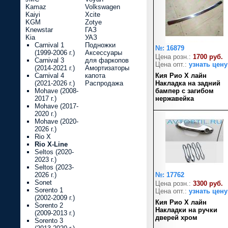
Kamaz
Volkswagen
Kaiyi
Xcite
KGM
Zotye
Knewstar
ГАЗ
Kia
УАЗ
Carnival 1
Подножки
№: 16879
(1999-2006 г.)
Аксессуары
Цена розн.:
1700 руб.
Carnival 3
для фаркопов
Цена опт.:
узнать цену
(2014-2021 г.)
Амортизаторы
Carnival 4
капота
Кия Рио Х лайн
(2021-2026 г.)
Распродажа
Накладка на задний
Mohave (2008-
бампер с загибом
2017 г.)
нержавейка
Mohave (2017-
2020 г.)
Mohave (2020-
2026 г.)
Rio X
Rio X-Line
Seltos (2020-
2023 г.)
Seltos (2023-
2026 г.)
№: 17762
Sonet
Цена розн.:
3300 руб.
Sorento 1
Цена опт.:
узнать цену
(2002-2009 г.)
Кия Рио Х лайн
Sorento 2
Накладки на ручки
(2009-2013 г.)
дверей хром
Sorento 3