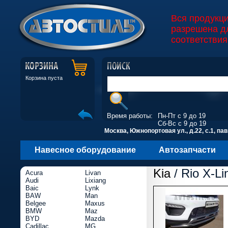
Вся продукц
разрешена д
соответствия
Корзина пуста
Время работы:
Пн-Пт с 9 до 19
Сб-Вс с 9 до 19
Москва, Южнопортовая ул., д.22, с.1, пав
Навесное оборудование
Автозапчасти
Kia
/ Rio X-Li
Acura
Livan
Audi
Lixiang
Baic
Lynk
BAW
Man
Belgee
Maxus
BMW
Maz
BYD
Mazda
Cadillac
MG