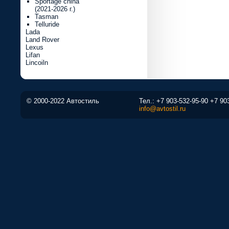
Sportage china
(2021-2026 г.)
Tasman
Telluride
Lada
Land Rover
Lexus
Lifan
Lincoiln
© 2000-2022 Автостиль
Тел.:
+7 903-532-95-90
+7 90
info@avtostil.ru