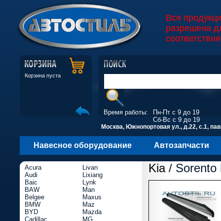
Вся продукц
разрешена д
соответствия
Корзина пуста
Время работы:
Пн-Пт с 9 до 19
Сб-Вс с 9 до 19
Москва, Южнопортовая ул., д.22, с.1, пав
Навесное оборудование
Автозапчасти
Kia
/ Sorento 
Acura
Livan
Audi
Lixiang
Baic
Lynk
BAW
Man
Belgee
Maxus
BMW
Maz
BYD
Mazda
Cadillac
MG