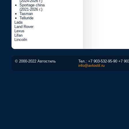
(2024-2026 г.)
Sportage china
(2021-2026 г.)
Tasman
Telluride
Lada
Land Rover
Lexus
Lifan
Lincoiln
© 2000-2022 Автостиль
Тел.:
+7 903-532-95-90
+7 90
info@avtostil.ru