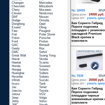
Changan
Mercedes
Chevrolet
Mitsubishi
Chery
Москвич
№: 18459
RIV
Citroen
Nordcross
Цена розн.:
24000 руб.
DAF
Nissan
Цена опт.:
узнать цену
Dodge
Omoda
Кия Соренто Гибрид
Dongfeng
Opel
Пороги подножки
Exeed
Oting
площадки с резиново
Faw
Peugeot
накладкой Premium
Fiat
Polar Stone
Black крепеж в
Foton
Porsche
комплекте
Ford
Proton
GAC
Renault
Geely
Rox
GMC
Sehol
Great Wall
Ssang Yong
Haval
Skoda
Hawtai
Scania
Honda
Soueast
Hongqi
Solaris
Huanghai
Sollers
№: 7939
RIV
Hyundai
Subaru
Цена розн.:
20000 руб.
Infiniti
Suzuki
Цена опт.:
узнать цену
Isuzu
Tank
Jac
Tenet
Кия Соренто Гибрид
Jaecoo
Toyota
Пороги подножки
Jetour
VGV
площадки черные
Jeep
Volga
алюминивые крепеж 
Jetta
Volvo
комплекте
JMC
Voyah