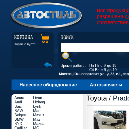
Вся продукц
разрешена д
соответствия
Корзина пуста
Время работы:
Пн-Пт с 9 до 19
Сб-Вс с 9 до 19
Москва, Южнопортовая ул., д.22, с.1, пав
Навесное оборудование
Автозапчасти
Toyota
/ Prad
Acura
Livan
Audi
Lixiang
Baic
Lynk
BAW
Man
Belgee
Maxus
BMW
Maz
BYD
Mazda
Cadillac
MG