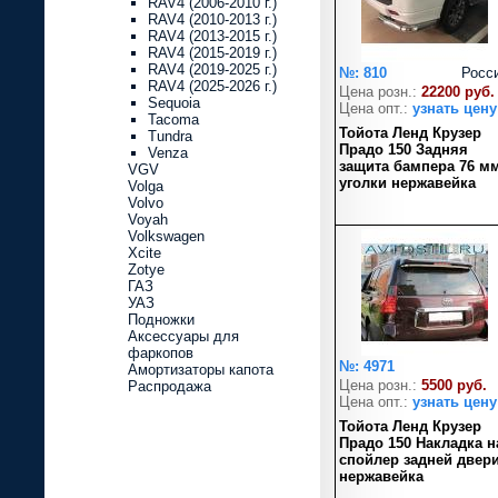
RAV4 (2006-2010 г.)
RAV4 (2010-2013 г.)
RAV4 (2013-2015 г.)
RAV4 (2015-2019 г.)
RAV4 (2019-2025 г.)
№: 810
Росс
RAV4 (2025-2026 г.)
Цена розн.:
22200 руб.
Sequoia
Цена опт.:
узнать цену
Tacoma
Тойота Ленд Крузер
Tundra
Прадо 150 Задняя
Venza
защита бампера 76 м
VGV
уголки нержавейка
Volga
Volvo
Voyah
Volkswagen
Xcite
Zotye
ГАЗ
УАЗ
Подножки
Аксессуары для
фаркопов
№: 4971
Амортизаторы капота
Цена розн.:
5500 руб.
Распродажа
Цена опт.:
узнать цену
Тойота Ленд Крузер
Прадо 150 Накладка н
спойлер задней двер
нержавейка