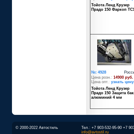
Тойота Ленд Крузер
Прадо 150 Фаркоп ТС
№: 4928
Росс
Цена розн.:
14900 руб.
Цена опт.:
узнать цену
Тойота Ленд Крузер
Прадо 150 Защита бак
алюминий 4 мм
© 2000-2022 Автостиль
Тел.:
+7 903-532-95-90
+7 90
info@avtostil.ru