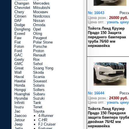
Changan
Mercedes
Chevrolet
Mitsubishi
Chery
Москвич
№: 16643
Росс
Citroen
Nordcross
Цена розн.:
26000 руб.
DAF
Nissan
Цена опт.:
узнать цену
Dodge
Omoda
Тойота Ленд Крузер
Dongfeng
Opel
Прадо 150 Защита
Exeed
Oting
переднего бампераа
Faw
Peugeot
труба 76/60 мм
Fiat
Polar Stone
нержавейка
Foton
Porsche
Ford
Proton
GAC
Renault
Geely
Rox
GMC
Sehol
Great
Ssang Yong
Wall
Skoda
Haval
Scania
Hawtai
Soueast
Honda
Solaris
Hongqi
Sollers
№: 16644
Росс
Huanghai
Subaru
Цена розн.:
24300 руб.
Hyundai
Suzuki
Цена опт.:
узнать цену
Infiniti
Tank
Isuzu
Tenet
Тойота Ленд Крузер
Jac
Toyota
Прадо 150 Передняя
Jaecoo
4-Runner
защита бампера труб
Jetour
C-HR
двойная 76/42 мм
Jeep
FJ Cruiser
нержавейка
Jetta
Fortuner