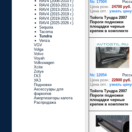
RAV4 (2006-2010 г.)
№: 17504
Росс
RAV4 (2010-2013 г.)
Цена розн.:
24700 руб.
RAV4 (2013-2015 г.)
Цена опт.:
узнать цену
RAV4 (2015-2019 г.)
Тойота Тундра 2007
RAV4 (2019-2025 г.)
Пороги подножки
RAV4 (2025-2026 г.)
площадки черные
Sequoia
крепеж в комплекте
Tacoma
Tundra
Venza
VGV
Volga
Volvo
Voyah
Volkswagen
Xcite
Zotye
№: 12054
Росс
ГАЗ
Цена розн.:
22800 руб.
УАЗ
Цена опт.:
узнать цену
Подножки
Аксессуары для
Тойота Тундра 2007
фаркопов
Пороги подножки
Амортизаторы капота
площадки черные
Распродажа
крепеж в комплекте