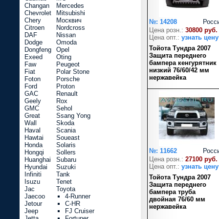
Changan
Mercedes
Chevrolet
Mitsubishi
Chery
Москвич
№: 14208
Росс
Citroen
Nordcross
Цена розн.:
30800 руб.
DAF
Nissan
Цена опт.:
узнать цену
Dodge
Omoda
Тойота Тундра 2007
Dongfeng
Opel
Защита переднего
Exeed
Oting
бампера кенгурятник
Faw
Peugeot
низкий 76/60/42 мм
Fiat
Polar Stone
нержавейка
Foton
Porsche
Ford
Proton
GAC
Renault
Geely
Rox
GMC
Sehol
Great
Ssang Yong
Wall
Skoda
Haval
Scania
Hawtai
Soueast
Honda
Solaris
№: 11662
Росс
Hongqi
Sollers
Цена розн.:
27100 руб.
Huanghai
Subaru
Цена опт.:
узнать цену
Hyundai
Suzuki
Infiniti
Tank
Тойота Тундра 2007
Isuzu
Tenet
Защита переднего
Jac
Toyota
бампера труба
Jaecoo
4-Runner
двойная 76/60 мм
Jetour
C-HR
нержавейка
Jeep
FJ Cruiser
Jetta
Fortuner