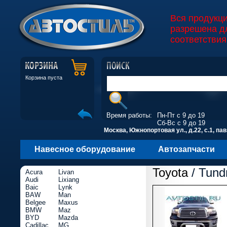
Вся продукц
разрешена д
соответствия
Корзина пуста
Время работы:
Пн-Пт с 9 до 19
Сб-Вс с 9 до 19
Москва, Южнопортовая ул., д.22, с.1, пав
Навесное оборудование
Автозапчасти
Toyota
/ Tund
Acura
Livan
Audi
Lixiang
Baic
Lynk
BAW
Man
Belgee
Maxus
BMW
Maz
BYD
Mazda
Cadillac
MG