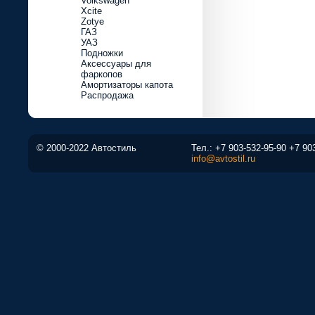
Volkswagen
Xcite
Zotye
ГАЗ
УАЗ
Подножки
Аксессуары для
фаркопов
Амортизаторы капота
Распродажа
© 2000-2022 Автостиль
Тел.:
+7 903-532-95-90
+7 90
info@avtostil.ru