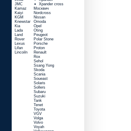
JMC
Xpander cross
Kamaz
Москвич
Kaiyi
Nordcross
KGM
Nissan
Knewstar
Omoda
Kia
Opel
Lada
Oting
Land
Peugeot
Rover
Polar Stone
Lexus
Porsche
Lifan
Proton
Lincoiln
Renault
Rox
Sehol
Ssang Yong
Skoda
Scania
Soueast
Solaris
Sollers
Subaru
Suzuki
Tank
Tenet
Toyota
VGV
Volga
Volvo
Voyah