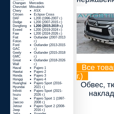
Changan
Mercedes
Chevrolet
Mitsubishi
Chery
ASX
Citroen
Eclipse Cross
DAF
L200 (1996-2007 г.)
Dodge
L200 (2007-2015 г.)
Dongfeng
L200 (2015-2019 г.)
Exeed
L200 (2019-2024 г.)
Faw
L200 (2024-2026 г.)
Fiat
Outlander (2007-2013
Foton
г.)
Ford
Outlander (2013-2015
GAC
г.)
Geely
Outlander (2015-2018
GMC
г.)
Great
Outlander (2018-2026
Wall
г.)
Все това
Haval
Pajero 1
Hawtai
Pajero 2
г.)
Honda
Pajero 3
Hongqi
Pajero 4
Обвес, т
Huanghai
Pajero Sport (2016-
Hyundai
2021 г.)
Infiniti
Pajero Sport (2021-
наклад
Isuzu
2026 г.)
Jac
Pajero Sport 1 (1997-
Jaecoo
2008 г.)
Jetour
Pajero Sport 2 (2008-
Jeep
2016 г.)
Jetta
Xpander