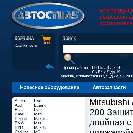
Вся продукц
разрешена д
соответствия
Корзина пуста
Время работы:
Пн-Пт с 9 до 19
Сб-Вс с 9 до 19
Москва, Южнопортовая ул., д.22, с.1, пав
Навесное оборудование
Автозапчасти
Mitsubishi
Acura
Livan
Audi
Lixiang
200 Защит
Baic
Lynk
BAW
Man
Belgee
Maxus
двойная с
BMW
Maz
BYD
Mazda
нержавей
Cadillac
MG