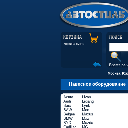
Корзина пуста
Время раб
Москва, Южн
Навесное оборудование
Acura
Livan
Audi
Lixiang
Baic
Lynk
BAW
Man
Belgee
Maxus
BMW
Maz
BYD
Mazda
Cadillac
MG