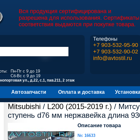
Вся продукция сертифицирована и
разрешена для использования. Сертификаты
соответствия выдаются при покупке товара.
Телефоны
+7 903-532-95-90
+7 903-532-90-02
info@avtostil.ru
оты:
Пн-Пт с 9 до 19
Сб-Вс с 9 до 19
опортовая ул., д.22, с.1, пав.211, 2 этаж
Автозапчасти
Оплата и доставка
Установк
Mitsubishi
/
L200 (2015-2019 г.)
/ Митсу
ступень d76 мм нержавейка длина 9
Описание товара
№: 16633