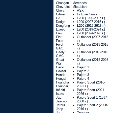
Changan
Mercedes
Chevrolet
Mitsubishi
Chery
ASX
Citroen
Eclipse Cross
DAF
L200 (1996-2007 г.)
Dodge
L200 (2007-2015 г.)
Dongfeng
L200 (2015-2019 г.)
Exeed
L200 (2019-2024 г.)
Faw
L200 (2024-2026 г.)
Fiat
Outlander (2007-2013
Foton
г.)
Ford
Outlander (2013-2015
GAC
г.)
Geely
Outlander (2015-2018
GMC
г.)
Great
Outlander (2018-2026
Wall
г.)
Haval
Pajero 1
Hawtai
Pajero 2
Honda
Pajero 3
Hongqi
Pajero 4
Huanghai
Pajero Sport (2016-
Hyundai
2021 г.)
Infiniti
Pajero Sport (2021-
Isuzu
2026 г.)
Jac
Pajero Sport 1 (1997-
Jaecoo
2008 г.)
Jetour
Pajero Sport 2 (2008-
Jeep
2016 г.)
Jetta
Xpander