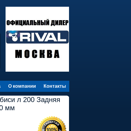
а
О компании
Контакты
биси л 200 Задняя
30 мм