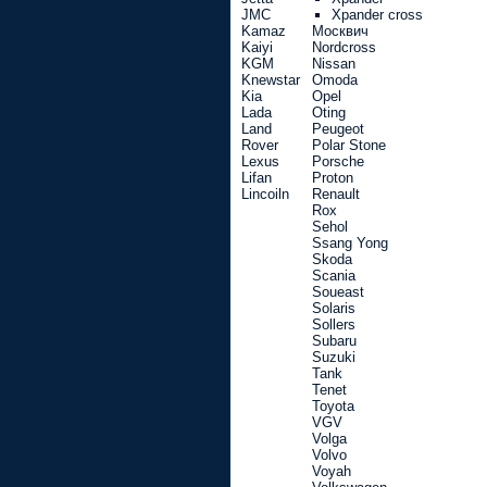
JMC
Xpander cross
Kamaz
Москвич
Kaiyi
Nordcross
KGM
Nissan
Knewstar
Omoda
Kia
Opel
Lada
Oting
Land
Peugeot
Rover
Polar Stone
Lexus
Porsche
Lifan
Proton
Lincoiln
Renault
Rox
Sehol
Ssang Yong
Skoda
Scania
Soueast
Solaris
Sollers
Subaru
Suzuki
Tank
Tenet
Toyota
VGV
Volga
Volvo
Voyah