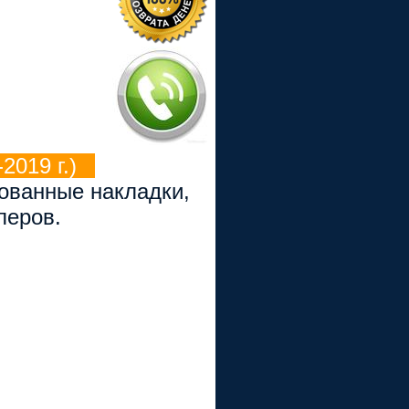
2019 г.)
рованные накладки,
перов.