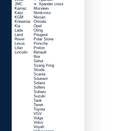
JMC
Xpander cross
Kamaz
Москвич
Kaiyi
Nordcross
KGM
Nissan
Knewstar
Omoda
Kia
Opel
Lada
Oting
Land
Peugeot
Rover
Polar Stone
Lexus
Porsche
Lifan
Proton
Lincoiln
Renault
Rox
Sehol
Ssang Yong
Skoda
Scania
Soueast
Solaris
Sollers
Subaru
Suzuki
Tank
Tenet
Toyota
VGV
Volga
Volvo
Voyah