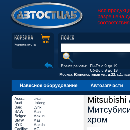
Вся продукц
разрешена д
соответствия
Корзина пуста
Время работы:
Пн-Пт с 9 до 19
Сб-Вс с 9 до 19
Москва, Южнопортовая ул., д.22, с.1, пав
Навесное оборудование
Автозапчасти
Mitsubishi
Acura
Livan
Audi
Lixiang
Митсубиси
Baic
Lynk
BAW
Man
Belgee
Maxus
хром
BMW
Maz
BYD
Mazda
Cadillac
MG