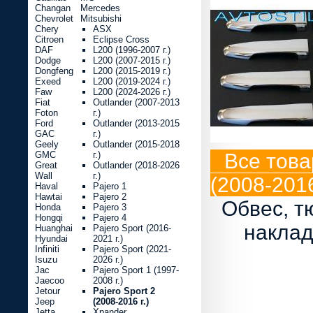
Changan
Mercedes
Chevrolet
Mitsubishi
Chery
ASX
Citroen
Eclipse Cross
DAF
L200 (1996-2007 г.)
Dodge
L200 (2007-2015 г.)
Dongfeng
L200 (2015-2019 г.)
Exeed
L200 (2019-2024 г.)
Faw
L200 (2024-2026 г.)
Fiat
Outlander (2007-2013
Foton
г.)
Ford
Outlander (2013-2015
GAC
г.)
Geely
Outlander (2015-2018
GMC
г.)
Все товар
Great
Outlander (2018-2026
Wall
г.)
(2008-2016
Haval
Pajero 1
Hawtai
Pajero 2
Обвес, т
Honda
Pajero 3
Hongqi
Pajero 4
наклад
Huanghai
Pajero Sport (2016-
Hyundai
2021 г.)
Infiniti
Pajero Sport (2021-
Isuzu
2026 г.)
Jac
Pajero Sport 1 (1997-
Jaecoo
2008 г.)
Jetour
Pajero Sport 2
Jeep
(2008-2016 г.)
Jetta
Xpander