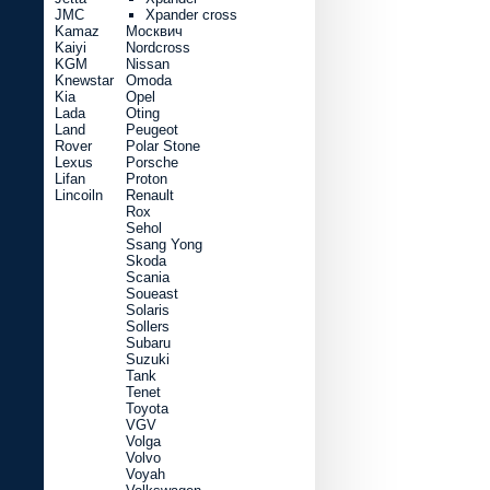
JMC
Xpander cross
Kamaz
Москвич
Kaiyi
Nordcross
KGM
Nissan
Knewstar
Omoda
Kia
Opel
Lada
Oting
Land
Peugeot
Rover
Polar Stone
Lexus
Porsche
Lifan
Proton
Lincoiln
Renault
Rox
Sehol
Ssang Yong
Skoda
Scania
Soueast
Solaris
Sollers
Subaru
Suzuki
Tank
Tenet
Toyota
VGV
Volga
Volvo
Voyah