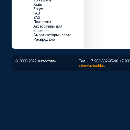
Volkswagen
Xcite
Zotye
ГАЗ
УАЗ
Подножки
Аксессуары для
фаркопов
Амортизаторы капота
Распродажа
© 2000-2022 Автостиль
Тел.:
+7 903-532-95-90
+7 90
info@avtostil.ru