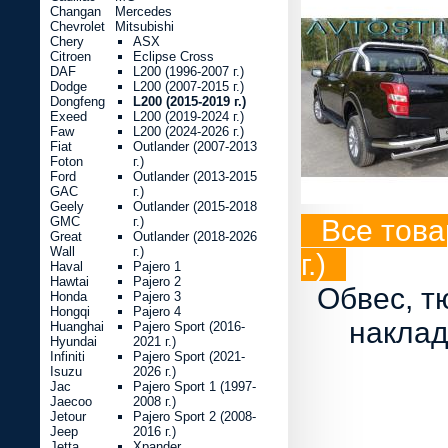
Changan
Mercedes
Chevrolet
Mitsubishi
Chery
ASX
Citroen
Eclipse Cross
DAF
L200 (1996-2007 г.)
Dodge
L200 (2007-2015 г.)
Dongfeng
L200 (2015-2019 г.)
Exeed
L200 (2019-2024 г.)
Faw
L200 (2024-2026 г.)
Fiat
Outlander (2007-2013
Foton
г.)
Ford
Outlander (2013-2015
GAC
г.)
Geely
Outlander (2015-2018
GMC
г.)
Все това
Great
Outlander (2018-2026
Wall
г.)
г.)
Haval
Pajero 1
Hawtai
Pajero 2
Обвес, т
Honda
Pajero 3
Hongqi
Pajero 4
наклад
Huanghai
Pajero Sport (2016-
Hyundai
2021 г.)
Infiniti
Pajero Sport (2021-
Isuzu
2026 г.)
Jac
Pajero Sport 1 (1997-
Jaecoo
2008 г.)
Jetour
Pajero Sport 2 (2008-
Jeep
2016 г.)
Jetta
Xpander