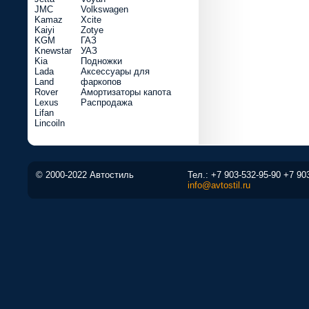
JMC
Volkswagen
Kamaz
Xcite
Kaiyi
Zotye
KGM
ГАЗ
Knewstar
УАЗ
Kia
Подножки
Lada
Аксессуары для
Land
фаркопов
Rover
Амортизаторы капота
Lexus
Распродажа
Lifan
Lincoiln
© 2000-2022 Автостиль
Тел.:
+7 903-532-95-90
+7 90
info@avtostil.ru