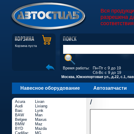
Вся продукц
разрешена д
соответствия
Корзина пуста
Время работы:
Пн-Пт с 9 до 19
Сб-Вс с 9 до 19
Москва, Южнопортовая ул., д.22, с.1, пав
Навесное оборудование
Автозапчасти
/
Acura
Livan
Audi
Lixiang
Baic
Lynk
BAW
Man
Belgee
Maxus
BMW
Maz
BYD
Mazda
Cadillac
MG