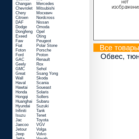
Changan
Mercedes
Chevrolet
Mitsubishi
Chery
Москвич
Citroen
Nordcross
DAF
Nissan
Dodge
Omoda
Dongfeng
Opel
Exeed
Oting
Faw
Peugeot
Fiat
Polar Stone
Все товары
Foton
Porsche
Обвес, тюн
Ford
Proton
GAC
Renault
Geely
Rox
GMC
Sehol
Great
Ssang Yong
Wall
Skoda
Haval
Scania
Hawtai
Soueast
Honda
Solaris
Hongqi
Sollers
Huanghai
Subaru
Hyundai
Suzuki
Infiniti
Tank
Isuzu
Tenet
Jac
Toyota
Jaecoo
VGV
Jetour
Volga
Jeep
Volvo
Jetta
Voyah