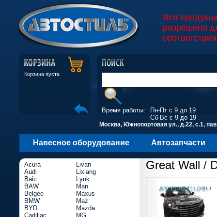
Вся продукц
разрешена д
соответствия
Корзина пуста
Время работы:
Пн-Пт с 9 до 19
Сб-Вс с 9 до 19
Москва, Южнопортовая ул., д.22, с.1, пав
Навесное оборудование
Автозапчасти
Great Wall
/ 
Acura
Livan
Audi
Lixiang
Baic
Lynk
BAW
Man
Belgee
Maxus
BMW
Maz
BYD
Mazda
Cadillac
MG