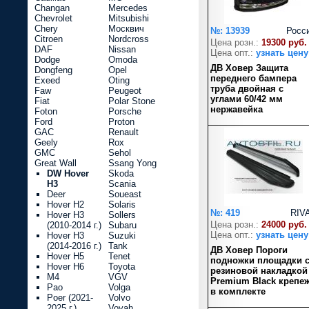
Changan
Mercedes
Chevrolet
Mitsubishi
Chery
Москвич
№: 13939
Росс
Citroen
Nordcross
Цена розн.:
19300 руб.
DAF
Nissan
Цена опт.:
узнать цену
Dodge
Omoda
ДВ Ховер Защита
Dongfeng
Opel
переднего бампера
Exeed
Oting
труба двойная с
Faw
Peugeot
углами 60/42 мм
Fiat
Polar Stone
нержавейка
Foton
Porsche
Ford
Proton
GAC
Renault
Geely
Rox
GMC
Sehol
Great Wall
Ssang Yong
DW Hover
Skoda
H3
Scania
Deer
Soueast
Hover H2
Solaris
№: 419
RIV
Hover H3
Sollers
Цена розн.:
24000 руб.
(2010-2014 г.)
Subaru
Цена опт.:
узнать цену
Hover H3
Suzuki
(2014-2016 г.)
Tank
ДВ Ховер Пороги
Hover H5
Tenet
подножки площадки 
Hover H6
Toyota
резиновой накладкой
M4
VGV
Premium Black крепе
Pao
Volga
в комплекте
Poer (2021-
Volvo
2025 г.)
Voyah