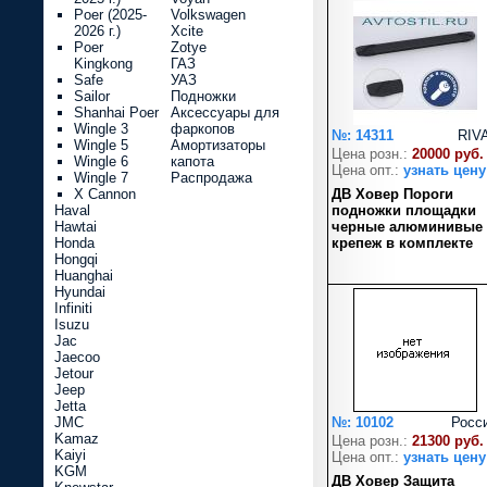
Poer (2025-
Volkswagen
2026 г.)
Xcite
Poer
Zotye
Kingkong
ГАЗ
Safe
УАЗ
Sailor
Подножки
Shanhai Poer
Аксессуары для
Wingle 3
фаркопов
№: 14311
RIV
Wingle 5
Амортизаторы
Цена розн.:
20000 руб.
Wingle 6
капота
Цена опт.:
узнать цену
Wingle 7
Распродажа
X Cannon
ДВ Ховер Пороги
Haval
подножки площадки
Hawtai
черные алюминивые
Honda
крепеж в комплекте
Hongqi
Huanghai
Hyundai
Infiniti
Isuzu
Jac
Jaecoo
Jetour
Jeep
Jetta
JMC
№: 10102
Росс
Kamaz
Цена розн.:
21300 руб.
Kaiyi
Цена опт.:
узнать цену
KGM
ДВ Ховер Защита