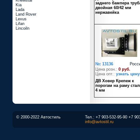
Knewstar
заднего бампера труб
Kia
двойная 60/42 мм
Lada
нержавейка
Land Rover
Lexus
Lifan
Lincoiln
№: 13136
Росс
Цена розн.:
0 руб.
Цена опт.:
узнать цену
ДВ Ховер Крепеж к
порогам на раму стал
4 мм
© 2000-2022 Автостиль
Тел.:
+7 903-532-95-90
+7 90
info@avtostil.ru