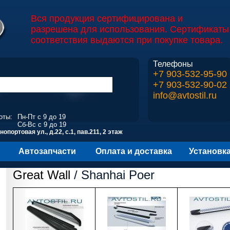
Вся продукция сертифицирована и
разрешена для использования. Сертификаты
соответствия выдаются при покупке товара.
Телефоны
+7 903-532-95-90
+7 903-532-90-02
info@avtostil.ru
оты:
Пн-Пт с 9 до 19
Сб-Вс с 9 до 19
опортовая ул., д.22, с.1, пав.211, 2 этаж
Автозапчасти
Оплата и доставка
Установк
Great Wall
/ Shanhai Poer