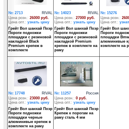
№: 2713
RIVAL
№: 14023
RIVAL
№: 15276
Цена розн.:
26000 руб.
Цена розн.:
27000 руб.
Цена розн.:
260
Цена опт.:
узнать цену
Цена опт.:
узнать цену
Цена опт.:
узна
Грейт Вол шанхай Поэр
Грейт Вол шанхай Поэр
Грейт Вол шан
Пороги подножки
Пороги подножки
Пороги поднож
площадки с резиновой
площадки с резиновой
площадки Bmw-
накладкой Black
накладкой Premium
алюминивые к
Premium крепеж в
крепеж в комплекте на
комплекте на 
комплекте
раму
№: 17748
RIVAL
№: 11257
Россия
Цена розн.:
23000 руб.
Цена розн.:
0 руб.
Цена опт.:
узнать цену
Цена опт.:
узнать цену
Грейт Вол шанхай Поэр
Грейт Вол шанхай Поэр
Пороги подножки
Крепеж к порогам на
площадки черные
раму сталь 4 мм
алюминивые крепеж в
комплекте на раму