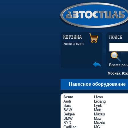
Корзина пуста
Время раб
Москва, Южн
Навесное оборудование
Acura
Livan
Audi
Lixiang
Baic
Lynk
BAW
Man
Belgee
Maxus
BMW
Maz
BYD
Mazda
Cadillac
MG