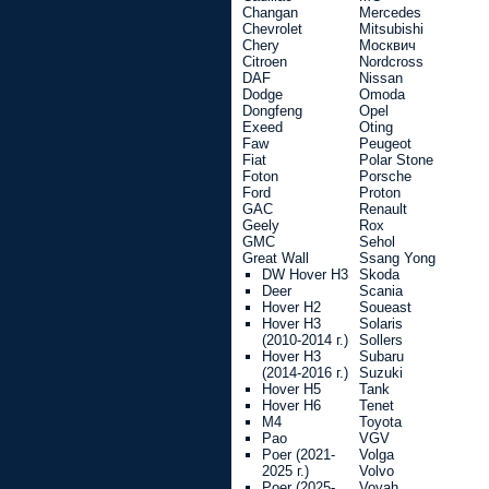
Changan
Mercedes
Chevrolet
Mitsubishi
Chery
Москвич
Citroen
Nordcross
DAF
Nissan
Dodge
Omoda
Dongfeng
Opel
Exeed
Oting
Faw
Peugeot
Fiat
Polar Stone
Foton
Porsche
Ford
Proton
GAC
Renault
Geely
Rox
GMC
Sehol
Great Wall
Ssang Yong
DW Hover H3
Skoda
Deer
Scania
Hover H2
Soueast
Hover H3
Solaris
(2010-2014 г.)
Sollers
Hover H3
Subaru
(2014-2016 г.)
Suzuki
Hover H5
Tank
Hover H6
Tenet
M4
Toyota
Pao
VGV
Poer (2021-
Volga
2025 г.)
Volvo
Poer (2025-
Voyah