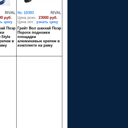
RIVAL
№: 10393
RIVAL
00 руб.
Цена розн.:
23000 руб.
ть цену
Цена опт.:
узнать цену
хай Поэр
Грейт Вол шанхай Поэр
ки
Пороги подножки
Style
площадки
репеж в
алюминивые крепеж в
раму
комплекте на раму