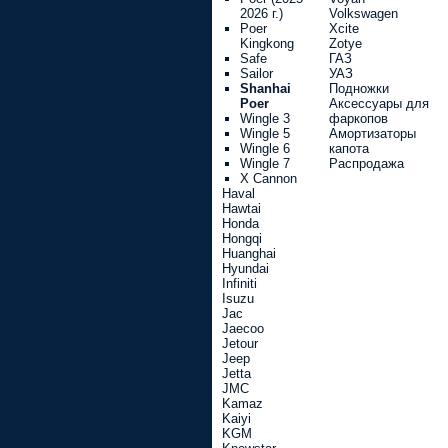
2026 г.)
Volkswagen
Poer
Xcite
Kingkong
Zotye
Safe
ГАЗ
Sailor
УАЗ
Shanhai
Подножки
Poer
Аксессуары для
Wingle 3
фаркопов
Wingle 5
Амортизаторы
Wingle 6
капота
Wingle 7
Распродажа
X Cannon
Haval
Hawtai
Honda
Hongqi
Huanghai
Hyundai
Infiniti
Isuzu
Jac
Jaecoo
Jetour
Jeep
Jetta
JMC
Kamaz
Kaiyi
KGM